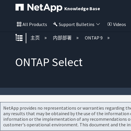
Knowledge Base
All Products
Support Bulletins
Videos
扩展/隐缩全局层次
主页
内部部署
ONTAP 9
ONTAP Select
NetApp provides no representations or warranties regarding the 
any results that may be obtained by the use of the information 
information or the implementation of any recommendations or te
customer's operational environment. This document and the inf