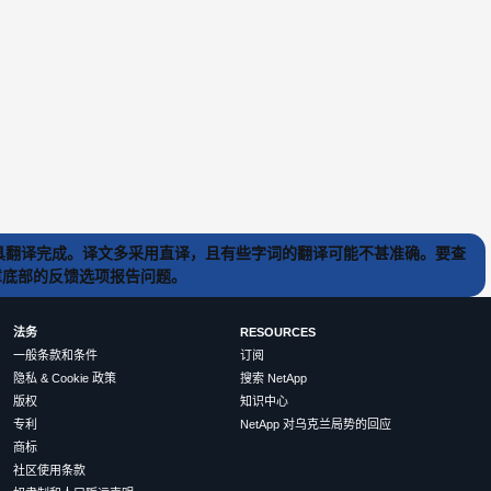
) 工具翻译完成。译文多采用直译，且有些字词的翻译可能不甚准确。要查
文章底部的反馈选项报告问题。
法务
RESOURCES
一般条款和条件
订阅
隐私 & Cookie 政策
搜索 NetApp
版权
知识中心
专利
NetApp 对乌克兰局势的回应
商标
社区使用条款