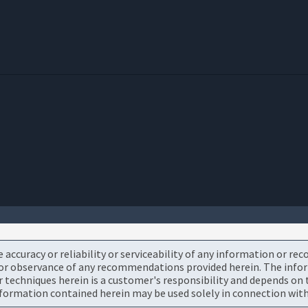
accuracy or reliability or serviceability of any information or re
or observance of any recommendations provided herein. The informa
chniques herein is a customer's responsibility and depends on t
ormation contained herein may be used solely in connection with