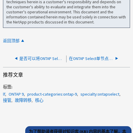
techniques herein is a customer's responsibility and depends on
the customer's ability to evaluate and integrate them into the
customer's operational environment. This document and the
information contained herein may be used solely in connection with
the NetApp products discussed in this document.
返回顶部
是否可以将ONTAP Select VM迁移到其他ONTAP Select Deploy VM下进行管理？
在ONTAP Select单节点升级期间、LUN关闭
推荐文章
标签
lf
ONTAP 9
product-categories:ontap-9
specialty:ontapselect
接管
故障转移
核心
为了帮助读者获得对知识库 (KB) 内容的基本了解，本