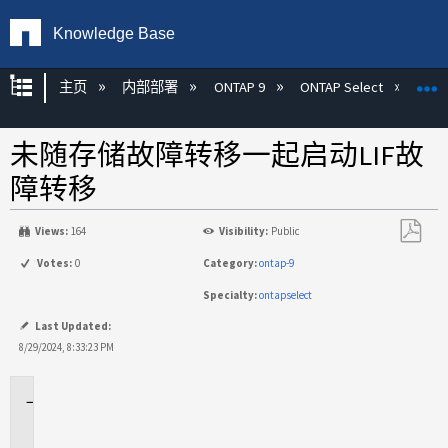
Knowledge Base
扩展/隐缩全局层次
主页
内部部署
ONTAP 9
ONTAP Select
未随存储故障转移一起启动LIF故
障转移
Views:
164
Visibility:
Public
另
Votes:
0
Category:
ontap-9
存
Specialty:
ontapselect
为
PDF
Last Updated:
8/29/2024, 8:33:23 PM
适
用
场