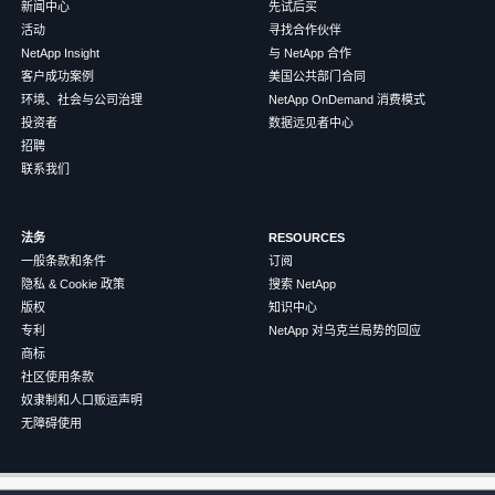
新闻中心
先试后买
活动
寻找合作伙伴
NetApp Insight
与 NetApp 合作
客户成功案例
美国公共部门合同
环境、社会与公司治理
NetApp OnDemand 消费模式
投资者
数据远见者中心
招聘
联系我们
法务
RESOURCES
一般条款和条件
订阅
隐私 & Cookie 政策
搜索 NetApp
版权
知识中心
专利
NetApp 对乌克兰局势的回应
商标
社区使用条款
奴隶制和人口贩运声明
无障碍使用