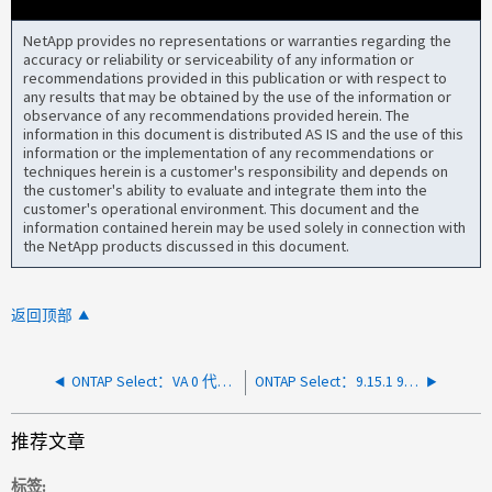
NetApp provides no representations or warranties regarding the
accuracy or reliability or serviceability of any information or
recommendations provided in this publication or with respect to
any results that may be obtained by the use of the information or
observance of any recommendations provided herein. The
information in this document is distributed AS IS and the use of this
information or the implementation of any recommendations or
techniques herein is a customer's responsibility and depends on
the customer's ability to evaluate and integrate them into the
customer's operational environment. This document and the
information contained herein may be used solely in connection with
the NetApp products discussed in this document.
返回顶部
ONTAP Select：VA 0 代码 0 cs:rip 0x20:0xffffffff8c5e40bb 在版本 9.14.1P4 (C) 的 SK 进程 wafl_exempt05 中
ONTAP Select：9.15.1 9.15.1.中的重复集群切换连接Dedgraded_Alerts
推荐文章
标签