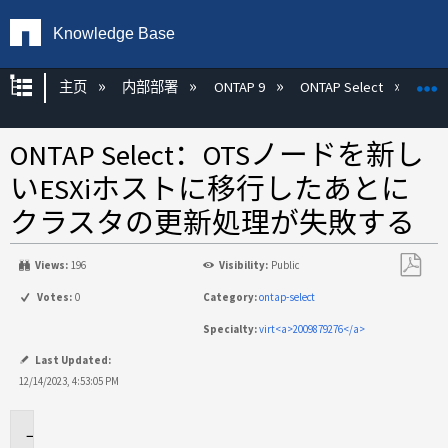
Knowledge Base
扩展/隐缩全局层次
主页
内部部署
ONTAP 9
ONTAP Select
ONTAP Select：OTSノードを新し
いESXiホストに移行したあとに
クラスタの更新処理が失敗する
Views:
196
Visibility:
Public
另
Votes:
0
Category:
ontap-select
存
Specialty:
virt<a>2009879276</a>
为
PDF
Last Updated:
12/14/2023, 4:53:05 PM
環