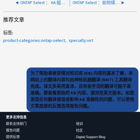
ONTAP Select ： HA 组通知（合作伙伴停机、无法接管）紧急情况
ONTAP Select ：如何续订ONTAP Select Deploy SSL证书
推荐文章
标签
product-categories:ontap-select
specialty:virt
为了帮助读者获得对知识库 (KB) 内容的基本了解，本
网站上的翻译内容均由神经机器翻译 (NMT) 工具翻译
完成。译文多采用直译，且有些字词的翻译可能不甚
准确。要查看原始的 KB 内容，请浏览英文版本。如您
发现任何翻译错误或影响 KB 准确性的问题，可以使用
文章底部的反馈选项报告问题。
更多支持信息
联系支持部门
培训
报告问题
社区
提供反馈
Digital Support Blog