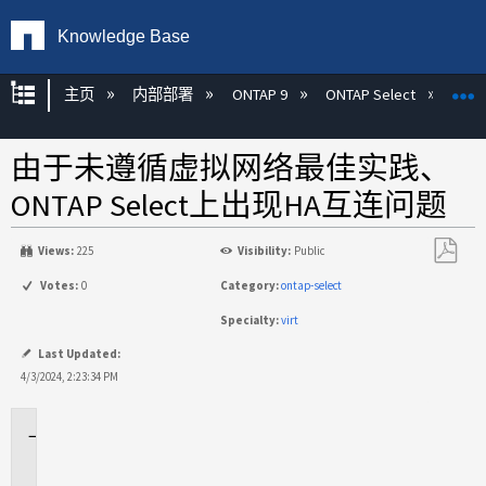
Knowledge Base
扩展/隐缩全局层次
主页
内部部署
ONTAP 9
ONTAP Select
由于未遵循虚拟网络最佳实践、
ONTAP Select上出现HA互连问题
Views:
225
Visibility:
Public
另
Votes:
0
Category:
ontap-select
存
Specialty:
virt
为
PDF
Last Updated:
4/3/2024, 2:23:34 PM
适
用
场