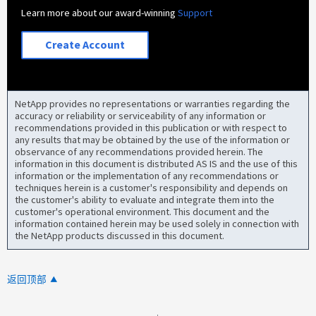
Learn more about our award-winning
Support
Create Account
NetApp provides no representations or warranties regarding the
accuracy or reliability or serviceability of any information or
recommendations provided in this publication or with respect to
any results that may be obtained by the use of the information or
observance of any recommendations provided herein. The
information in this document is distributed AS IS and the use of this
information or the implementation of any recommendations or
techniques herein is a customer's responsibility and depends on
the customer's ability to evaluate and integrate them into the
customer's operational environment. This document and the
information contained herein may be used solely in connection with
the NetApp products discussed in this document.
返回顶部