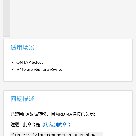
景
问
题
描
述
适用场景
ONTAP Select
VMware vSphere vSwitch
问题描述
已禁用HA故障转移、因为RDMA连接已关闭：
注意
：此命令是
诊断级别的命令
cluster::*>interconnect status show