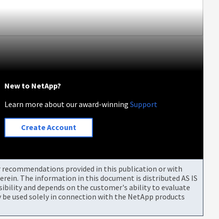
New to NetApp?
Learn more about our award-winning
Support
Create Account
or recommendations provided in this publication or with
rein. The information in this document is distributed AS IS
bility and depends on the customer's ability to evaluate
be used solely in connection with the NetApp products