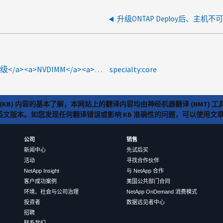
升级ONTAP Deploy后、主机不
product-categories:ontap-select<a>升级</a><a>NVDIMM</a><a>NVDIMM驱动程序</a><a>NVDIMM.ko</a>
specialty:core
(KB) 内容的基本了解，本网站上的翻译内容均由神经机器翻译 (NMT
览英文版本。如您发现任何翻译错误或影响 KB 准确性的问题，可以使用
公司
销售
新闻中心
先试后买
活动
寻找合作伙伴
NetApp Insight
与 NetApp 合作
客户成功案例
美国公共部门合同
环境、社会与公司治理
NetApp OnDemand 消费模式
投资者
数据远见者中心
招聘