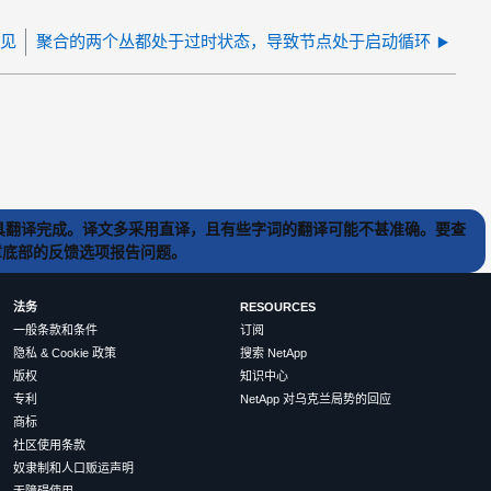
可见
聚合的两个丛都处于过时状态，导致节点处于启动循环
) 工具翻译完成。译文多采用直译，且有些字词的翻译可能不甚准确。要查
文章底部的反馈选项报告问题。
法务
RESOURCES
一般条款和条件
订阅
隐私 & Cookie 政策
搜索 NetApp
版权
知识中心
专利
NetApp 对乌克兰局势的回应
商标
社区使用条款
奴隶制和人口贩运声明