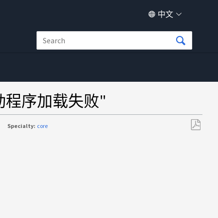
中文
驱动程序加载失败"
Specialty:
core
另
存
为
PDF