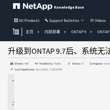
Knowledge Base
All Products
Support Bulletins
Videos
扩展/隐缩全局层次
主页
内部部署
ONTAP 9
ONTAP 
升级到ONTAP 9.7后、系统
Views:
487
Visibility:
Public
Votes:
0
Category:
ont
Last Updated:
4/11/2023, 7:58:26 PM
适
用
场
景
问
题