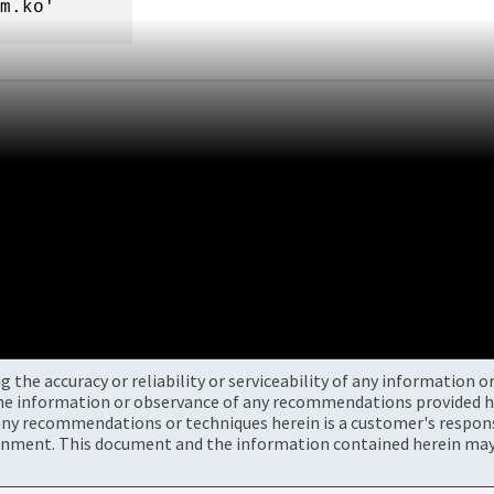
m.ko'
the accuracy or reliability or serviceability of any information 
the information or observance of any recommendations provided he
ny recommendations or techniques herein is a customer's responsi
onment. This document and the information contained herein may 