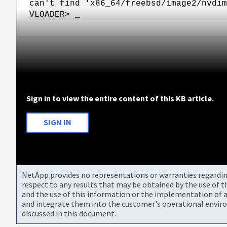
can't find 'x86_64/freebsd/image2/nvdim
VLOADER> _
Sign in to view the entire content of this KB article.
SIGN IN
NetApp provides no representations or warranties regarding 
respect to any results that may be obtained by the use of 
and the use of this information or the implementation of a
and integrate them into the customer's operational envir
discussed in this document.