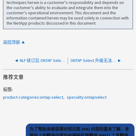
techniques herein is a customer's responsibility and depends on
the customer's ability to evaluate and integrate them into the
customer's operational environment. This document and the
information contained herein may be used solely in connection with
the NetApp products discussed in this document.
返回顶部
NLF 续订后 ONTAP Select 未获得许可 VE 许可证
ONTAP Select 升级无法启动，并显示 VMXNET3 和 e1000 错误
推荐文章
标签
product-categories:ontap-select
specialty:ontapselect
为了帮助读者获得对知识库 (KB) 内容的基本了解，本
网站上的翻译内容均由神经机器翻译 (NMT) 工具翻译