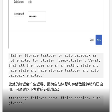
"Either Storage failover or auto giveback is
not enabled for cluster "demo-cluster". Verify
that all the nodes are in a healthy state and
have state and have storage failover and auto
giveback enabled."
此处的错误会产生误导、因为自动恢复和存储故障转移均已启
用。可通过以下方式验证此情况：
::>storage failover show -fields enabled, auto-
giveback