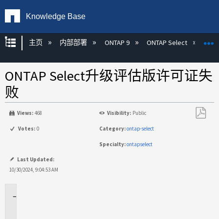
Knowledge Base
扩展/隐缩全局层次
主页
内部部署
ONTAP 9
ONTAP Select
ONTAP Select升级评估版许可证失
败
Views:
468
Visibility:
Public
另
Votes:
0
Category:
ontap-select
存
Specialty:
ontapselect
为
PDF
Last Updated:
10/30/2024, 9:04:53 AM
适
用
场