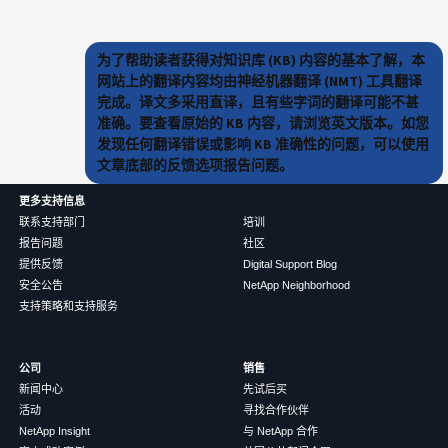
为了帮助读者获得对知识库 (KB) 内容的基本了解，本
网站上的翻译内容均由神经机器翻译 (NMT) 工具翻译
完成。译文多采用直译，且有些字词的翻译可能不甚
准确。要查看原始的 KB 内容，请浏览英文版本。如您
发现任何翻译错误或影响 KB 准确性的问题，可以使用
文章底部的反馈选项报告问题。
更多支持信息
联系支持部门
培训
报告问题
社区
提供反馈
Digital Support Blog
安全公告
NetApp Neighborhood
支持策略和支持服务
公司
销售
新闻中心
先试后买
活动
寻找合作伙伴
NetApp Insight
与 NetApp 合作