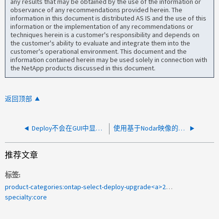
any results that may be obtained by the use of the information or
observance of any recommendations provided herein. The
information in this document is distributed AS IS and the use of this
information or the implementation of any recommendations or
techniques herein is a customer's responsibility and depends on
the customer's ability to evaluate and integrate them into the
customer's operational environment. This document and the
information contained herein may be used solely in connection with
the NetApp products discussed in this document.
返回顶部
Deploy不会在GUI中显示ESX主机
使用基于Nodar映像的DAR时、Deploy升级失败
推荐文章
标签
product-categories:ontap-select-deploy-upgrade<a>2009-208344</a>
specialty:core