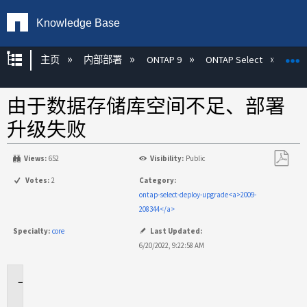
Knowledge Base
扩展/隐缩全局层次
主页
内部部署
ONTAP 9
ONTAP Select
由于数据存储库空间不足、部署
升级失败
Views:
652
Visibility:
Public
另
Votes:
2
Category:
存
ontap-select-deploy-upgrade<a>2009-
为
208344</a>
PDF
Specialty:
core
Last Updated:
6/20/2022, 9:22:58 AM
适
用