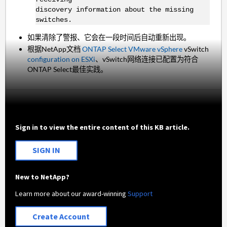
discovery information about the missing
switches.
如果清除了警报、它会在一段时间后自动重新出现。
根据NetApp文档
ONTAP Select VMware vSphere
vSwitch
configuration on ESXi
、vSwitch网络连接已配置为符合
ONTAP Select最佳实践。
Sign in to view the entire content of this KB article.
SIGN IN
New to NetApp?
Learn more about our award-winning
Support
Create Account