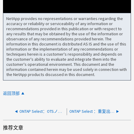
NetApp provides no representations or warranties regarding the
accuracy or reliability or serviceability of any information or
recommendations provided in this publication or with respect to
any results that may be obtained by the use of the information or
observance of any recommendations provided herein. The
information in this document is distributed AS IS and the use of this
information or the implementation of any recommendations or
techniques herein is a customer's responsibility and depends on
the customer's ability to evaluate and integrate them into the
customer's operational environment. This document and the
information contained herein may be used solely in connection with
the NetApp products discussed in this document.
返回顶部
ONTAP Select：OTSノードを新しいESXiホストに移行したあとにクラスタの更新処理が失敗する
ONTAP Select ：重复出现SyncMirror 丛失败警报
推荐文章