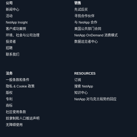
公司
销售
新闻中心
先试后买
活动
寻找合作伙伴
NetApp Insight
与 NetApp 合作
客户成功案例
美国公共部门合同
环境、社会与公司治理
NetApp OnDemand 消费模式
投资者
数据远见者中心
招聘
联系我们
法务
RESOURCES
一般条款和条件
订阅
隐私 & Cookie 政策
搜索 NetApp
版权
知识中心
专利
NetApp 对乌克兰局势的回应
商标
社区使用条款
奴隶制和人口贩运声明
无障碍使用