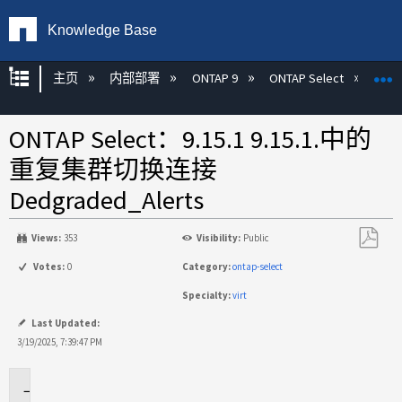
Knowledge Base
扩展/隐缩全局层次
主页
内部部署
ONTAP 9
ONTAP Select
ONTAP Select：9.15.1 9.15.1.中的
重复集群切换连接
Dedgraded_Alerts
Views:
353
Visibility:
Public
另
Votes:
0
Category:
ontap-select
存
Specialty:
virt
为
PDF
Last Updated:
3/19/2025, 7:39:47 PM
适