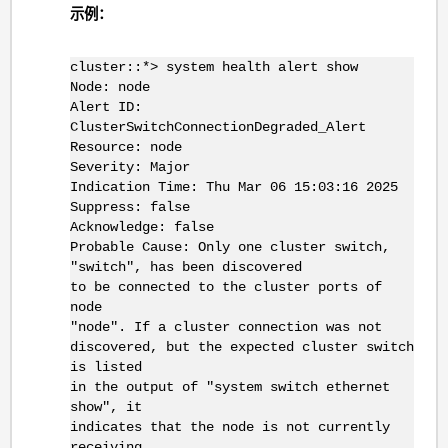
示例：
cluster::*> system health alert show
Node: node
Alert ID:
ClusterSwitchConnectionDegraded_Alert
Resource: node
Severity: Major
Indication Time: Thu Mar 06 15:03:16 2025
Suppress: false
Acknowledge: false
Probable Cause: Only one cluster switch,
"switch", has been discovered
to be connected to the cluster ports of
node
"node". If a cluster connection was not
discovered, but the expected cluster switch
is listed
in the output of "system switch ethernet
show", it
indicates that the node is not currently
receiving