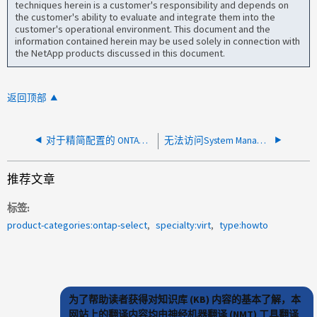
techniques herein is a customer's responsibility and depends on
the customer's ability to evaluate and integrate them into the
customer's operational environment. This document and the
information contained herein may be used solely in connection with
the NetApp products discussed in this document.
返回顶部
对于精简配置的 ONTAP Select ，空间回收不起作用
无法访问System Manager Web UI
推荐文章
标签
product-categories:ontap-select
specialty:virt
type:howto
为了帮助读者获得对知识库 (KB) 内容的基本了解，本
网站上的翻译内容均由神经机器翻译 (NMT) 工具翻译