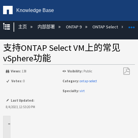
Knowledge Base
扩展/隐缩全局层次
主页
内部部署
ONTAP 9
ONTAP Select
支持ONTAP Select VM上的常见
vSphere功能
Views:
138
Visibility:
Public
另
Votes:
0
Category:
ontap-select
存
Specialty:
virt
为
PDF
Last Updated:
8/4/2023, 12:53:20 PM
适
用
场