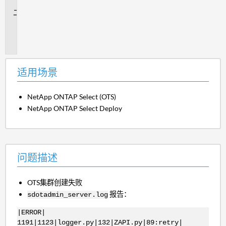
景
问
题
描
述
适用场景
NetApp ONTAP Select (OTS)
NetApp ONTAP Select Deploy
问题描述
OTS集群创建失败
报告：
sdotadmin_server.log
|ERROR|
1191|1123|logger.py|132|ZAPI.py|89:retry|