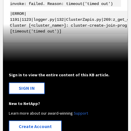
invoke: failed. Reason: timeout('timed out')
|ERROR|
1191|1123|logger.py|132|ClusterZapis.py|269:z_get_c
Cluster [<cluster_name>]: cluster-create-join-progr
[timeout('timed out')]
Sign in to view the entire content of this KB article.
SIGN IN
New to NetApp?
Learn more about our award-winning
Support
Create Account