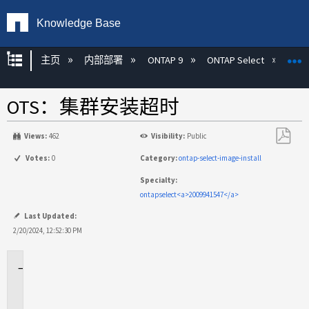
Knowledge Base
扩展/隐缩全局层次
主页
内部部署
ONTAP 9
ONTAP Select
OTS：集群安装超时
Views:
462
Visibility:
Public
另
Votes:
0
Category:
ontap-select-image-install
存
Specialty:
为
ontapselect<a>2009941547</a>
PDF
Last Updated:
2/20/2024, 12:52:30 PM
适
用
场