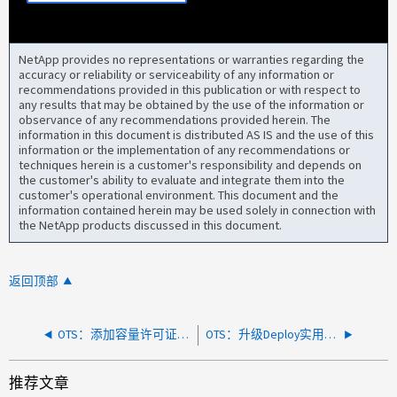
NetApp provides no representations or warranties regarding the
accuracy or reliability or serviceability of any information or
recommendations provided in this publication or with respect to
any results that may be obtained by the use of the information or
observance of any recommendations provided herein. The
information in this document is distributed AS IS and the use of this
information or the implementation of any recommendations or
techniques herein is a customer's responsibility and depends on
the customer's ability to evaluate and integrate them into the
customer's operational environment. This document and the
information contained herein may be used solely in connection with
the NetApp products discussed in this document.
返回顶部
OTS：添加容量许可证后、显示的容量池仅为50 TB、而不是100 TB
OTS：升级Deploy实用程序后出现连接问题
推荐文章