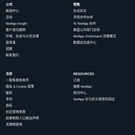
公司
销售
新闻中心
先试后买
活动
寻找合作伙伴
NetApp Insight
与 NetApp 合作
客户成功案例
美国公共部门合同
环境、社会与公司治理
NetApp OnDemand 消费模式
投资者
数据远见者中心
招聘
联系我们
法务
RESOURCES
一般条款和条件
订阅
隐私 & Cookie 政策
搜索 NetApp
版权
知识中心
专利
NetApp 对乌克兰局势的回应
商标
社区使用条款
奴隶制和人口贩运声明
无障碍使用