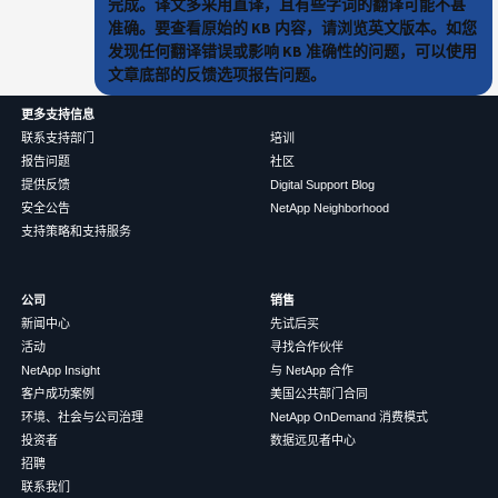
完成。译文多采用直译，且有些字词的翻译可能不甚
准确。要查看原始的 KB 内容，请浏览英文版本。如您
发现任何翻译错误或影响 KB 准确性的问题，可以使用
文章底部的反馈选项报告问题。
更多支持信息
联系支持部门
培训
报告问题
社区
提供反馈
Digital Support Blog
安全公告
NetApp Neighborhood
支持策略和支持服务
公司
销售
新闻中心
先试后买
活动
寻找合作伙伴
NetApp Insight
与 NetApp 合作
客户成功案例
美国公共部门合同
环境、社会与公司治理
NetApp OnDemand 消费模式
投资者
数据远见者中心
招聘
联系我们