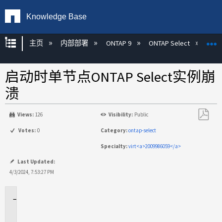
Knowledge Base
扩展/隐缩全局层次
主页
内部部署
ONTAP 9
ONTAP Select
启动时单节点ONTAP Select实例崩
溃
Views:
126
Visibility:
Public
另
Votes:
0
Category:
ontap-select
存
Specialty:
virt<a>2009986059</a>
为
PDF
Last Updated:
4/3/2024, 7:53:27 PM
适
用
场