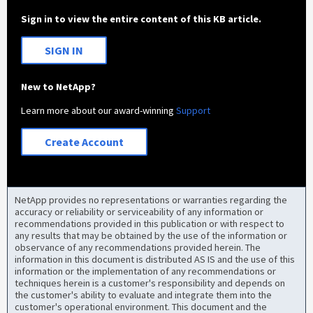
Sign in to view the entire content of this KB article.
SIGN IN
New to NetApp?
Learn more about our award-winning
Support
Create Account
NetApp provides no representations or warranties regarding the
accuracy or reliability or serviceability of any information or
recommendations provided in this publication or with respect to
any results that may be obtained by the use of the information or
observance of any recommendations provided herein. The
information in this document is distributed AS IS and the use of this
information or the implementation of any recommendations or
techniques herein is a customer's responsibility and depends on
the customer's ability to evaluate and integrate them into the
customer's operational environment. This document and the