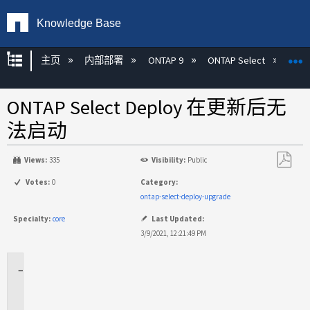
Knowledge Base
扩展/隐缩全局层次
主页
内部部署
ONTAP 9
ONTAP Select
ONTAP Select Deploy 在更新后无
法启动
Views:
335
Visibility:
Public
另
Votes:
0
Category:
存
ontap-select-deploy-upgrade
为
Specialty:
core
Last Updated:
PDF
3/9/2021, 12:21:49 PM
适
用
于