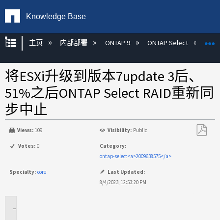
Knowledge Base
扩展/隐缩全局层次
主页
内部部署
ONTAP 9
ONTAP Select
将ESXi升级到版本7update 3后、
51%之后ONTAP Select RAID重新同
步中止
Views:
109
Visibility:
Public
另
Votes:
0
Category:
存
ontap-select<a>2009638575</a>
为
Specialty:
core
Last Updated:
PDF
8/4/2023, 12:53:20 PM
适
用