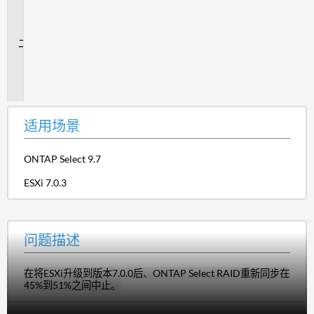
场
景
问
题
描
述
适用场景
ONTAP Select 9.7
ESXi 7.0.3
问题描述
在将ESXi升级到版本7.0.0后、ONTAP Select RAID重新同步在
45%到51%之间中止。