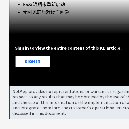
ESXi 近期未重新启动
无可见的后端硬件问题
Sign in to view the entire content of this KB article.
SIGN IN
NetApp provides no representations or warranties regarding 
respect to any results that may be obtained by the use of 
and the use of this information or the implementation of a
and integrate them into the customer's operational envir
discussed in this document.