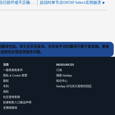
ONTAP 9 的选择升级失败，出现错误包已损坏或不正确-缺少版本
启动时单节点ONTAP Select实例崩溃
) 工具翻译完成。译文多采用直译，且有些字词的翻译可能不甚准确。要查
文章底部的反馈选项报告问题。
法务
RESOURCES
一般条款和条件
订阅
隐私 & Cookie 政策
搜索 NetApp
版权
知识中心
专利
NetApp 对乌克兰局势的回应
商标
社区使用条款
奴隶制和人口贩运声明
无障碍使用