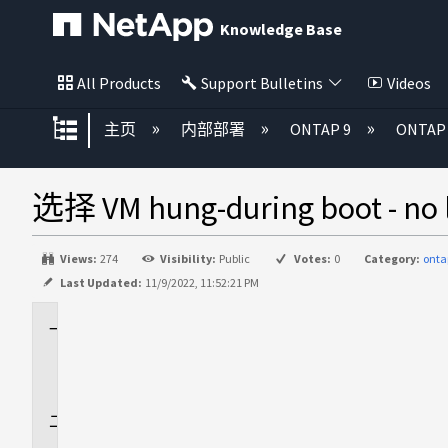
Knowledge Base
All Products
Support Bulletins
Videos
扩展/隐缩全局层次
主页
内部部署
ONTAP 9
ONTAP 
选择 VM hung-during boot - no 
Views:
274
Visibility:
Public
Votes:
0
Category:
ont
Last Updated:
11/9/2022, 11:52:21 PM
适
用
场
景
问
题