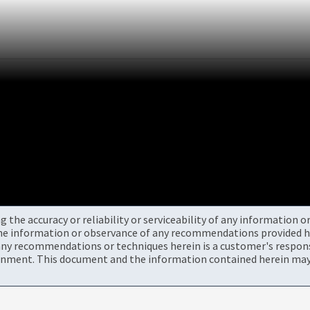
the accuracy or reliability or serviceability of any information 
the information or observance of any recommendations provided he
ny recommendations or techniques herein is a customer's responsi
onment. This document and the information contained herein may 