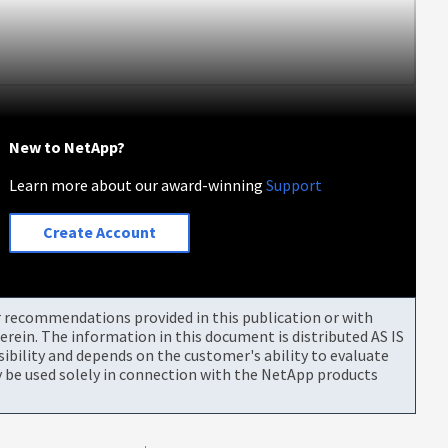
New to NetApp?
Learn more about our award-winning
Support
Create Account
or recommendations provided in this publication or with
rein. The information in this document is distributed AS IS
bility and depends on the customer's ability to evaluate
be used solely in connection with the NetApp products