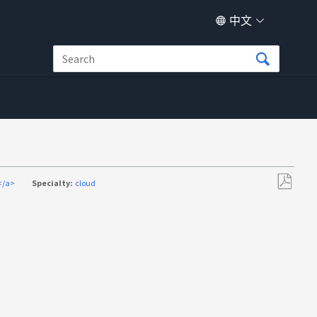
中文
</a>
Specialty:
cloud
另
存
为
PDF