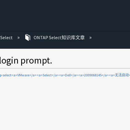
Select
ONTAP Select知识库文章
login prompt.
ap-select<a>VMware</a><a>Select</a><a>Dell</a><a>2009068145</a><a>无法启动