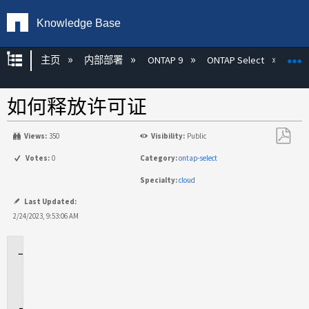
Knowledge Base
扩展/隐缩全局层次
主页
内部部署
ONTAP 9
ONTAP Select
如何释放许可证
Views:
350
Visibility:
Public
另
Votes:
0
Category:
ontap-select
存
Specialty:
cloud
为
PDF
Last Updated:
2/24/2023, 9:53:06 AM
适
用
场
景