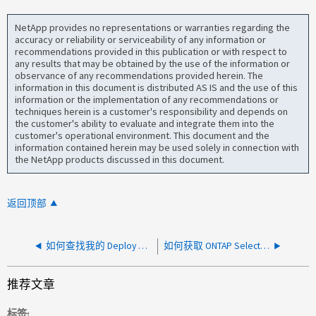
NetApp provides no representations or warranties regarding the
accuracy or reliability or serviceability of any information or
recommendations provided in this publication or with respect to
any results that may be obtained by the use of the information or
observance of any recommendations provided herein. The
information in this document is distributed AS IS and the use of this
information or the implementation of any recommendations or
techniques herein is a customer's responsibility and depends on
the customer's ability to evaluate and integrate them into the
customer's operational environment. This document and the
information contained herein may be used solely in connection with
the NetApp products discussed in this document.
返回顶部
如何查找我的 Deploy 安装的版本号
如何获取 ONTAP Select 9.17.1 及更高版本的 Snapmirror 云许可证
推荐文章
标签