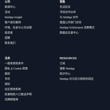
公司
销售
新闻中心
先试后买
活动
寻找合作伙伴
NetApp Insight
与 NetApp 合作
客户成功案例
美国公共部门合同
环境、社会与公司治理
NetApp OnDemand 消费模式
投资者
数据远见者中心
招聘
联系我们
法务
RESOURCES
一般条款和条件
订阅
隐私 & Cookie 政策
搜索 NetApp
版权
知识中心
专利
NetApp 对乌克兰局势的回应
商标
社区使用条款
奴隶制和人口贩运声明
无障碍使用