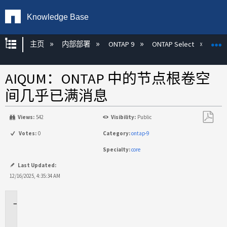
Knowledge Base
扩展/隐缩全局层次
主页
内部部署
ONTAP 9
ONTAP Select
AIQUM：ONTAP 中的节点根卷空
间几乎已满消息
Views:
542
Visibility:
Public
另
Votes:
0
Category:
ontap-9
存
Specialty:
core
为
PDF
Last Updated:
12/16/2025, 4:35:34 AM
适
用
于