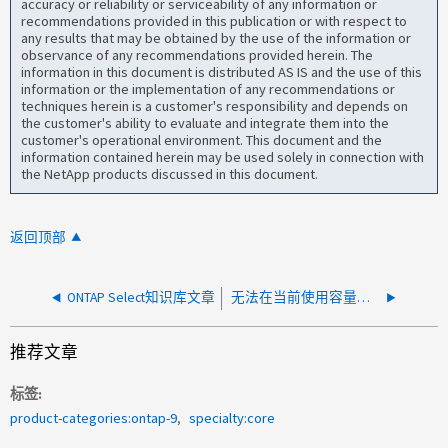
accuracy or reliability or serviceability of any information or
recommendations provided in this publication or with respect to
any results that may be obtained by the use of the information or
observance of any recommendations provided herein. The
information in this document is distributed AS IS and the use of this
information or the implementation of any recommendations or
techniques herein is a customer's responsibility and depends on
the customer's ability to evaluate and integrate them into the
customer's operational environment. This document and the
information contained herein may be used solely in connection with
the NetApp products discussed in this document.
返回顶部
ONTAP Select知识库文章
无法在当前使用容量池许可模型的系统上安装 Select 许可证
推荐文章
标签
product-categories:ontap-9
specialty:core