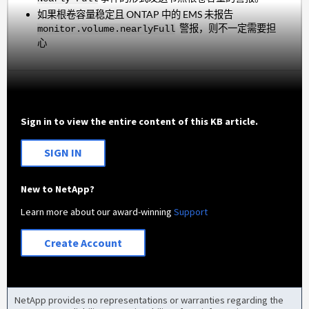
如果根卷容量稳定且 ONTAP 中的 EMS 未报告
警报，则不一定需要担
monitor.volume.nearlyFull
心
Sign in to view the entire content of this KB article.
SIGN IN
New to NetApp?
Learn more about our award-winning
Support
Create Account
NetApp provides no representations or warranties regarding the