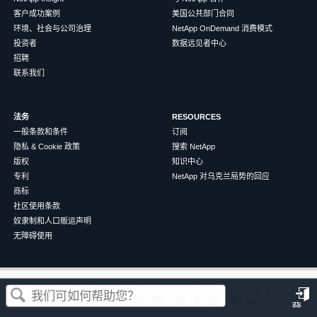
客户成功案例
美国公共部门合同
环境、社会与公司治理
NetApp OnDemand 消费模式
投资者
数据远见者中心
招聘
联系我们
法务
RESOURCES
一般条款和条件
订阅
隐私 & Cookie 政策
搜索 NetApp
版权
知识中心
专利
NetApp 对乌克兰局势的回应
商标
社区使用条款
奴隶制和人口贩运声明
无障碍使用
这篇文章对您有帮助吗？
©
2026
NetApp
中文（简体）
条款和条件
隐私政策
Cookie 政策
Cookie 设置
登
是
否
录