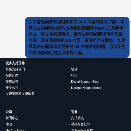
为了帮助读者获得对知识库 (KB) 内容的基本了解，本
网站上的翻译内容均由神经机器翻译 (NMT) 工具翻译
完成。译文多采用直译，且有些字词的翻译可能不甚
准确。要查看原始的 KB 内容，请浏览英文版本。如您
发现任何翻译错误或影响 KB 准确性的问题，可以使用
文章底部的反馈选项报告问题。
更多支持信息
联系支持部门
培训
报告问题
社区
提供反馈
Digital Support Blog
安全公告
NetApp Neighborhood
支持策略和支持服务
公司
销售
新闻中心
先试后买
活动
寻找合作伙伴
NetApp Insight
与 NetApp 合作