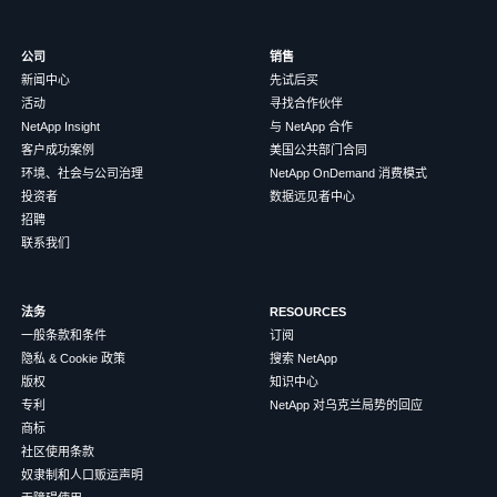
公司
销售
新闻中心
先试后买
活动
寻找合作伙伴
NetApp Insight
与 NetApp 合作
客户成功案例
美国公共部门合同
环境、社会与公司治理
NetApp OnDemand 消费模式
投资者
数据远见者中心
招聘
联系我们
法务
RESOURCES
一般条款和条件
订阅
隐私 & Cookie 政策
搜索 NetApp
版权
知识中心
专利
NetApp 对乌克兰局势的回应
商标
社区使用条款
奴隶制和人口贩运声明