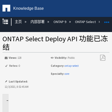
Knowledge Base
扩展/隐缩全局层次
主页
内部部署
ONTAP 9
ONTAP Select
ONTAP Select Deploy API 功能已冻
结
Views:
128
Visibility:
Public
另
Votes:
0
Category:
ontap-select
存
Specialty:
core
为
PDF
Last Updated:
12/3/2021, 8:52:45 AM
适
用
场