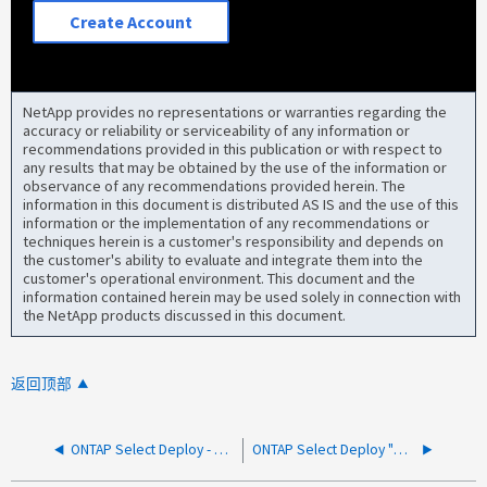
Create Account
NetApp provides no representations or warranties regarding the
accuracy or reliability or serviceability of any information or
recommendations provided in this publication or with respect to
any results that may be obtained by the use of the information or
observance of any recommendations provided herein. The
information in this document is distributed AS IS and the use of this
information or the implementation of any recommendations or
techniques herein is a customer's responsibility and depends on
the customer's ability to evaluate and integrate them into the
customer's operational environment. This document and the
information contained herein may be used solely in connection with
the NetApp products discussed in this document.
返回顶部
ONTAP Select Deploy - 不需要的 Select 集群停留在部署后设置中
ONTAP Select Deploy "添加存储"作业已停止