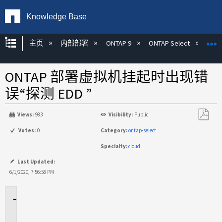
Knowledge Base
扩展/隐缩全局层次
主页
内部部署
ONTAP 9
ONTAP Select
ONTAP 部署虚拟机挂起时出现错
误“探测 EDD ”
Views:
983
Visibility:
Public
另
Votes:
0
Category:
ontap-select
存
Specialty:
cloud
为
PDF
Last Updated:
6/1/2020, 7:56:58 PM
适
用
于