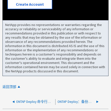
Create Account
NetApp provides no representations or warranties regarding the
accuracy or reliability or serviceability of any information or
recommendations provided in this publication or with respect to
any results that may be obtained by the use of the information or
observance of any recommendations provided herein. The
information in this document is distributed AS IS and the use of this
information or the implementation of any recommendations or
techniques herein is a customer's responsibility and depends on
the customer's ability to evaluate and integrate them into the
customer's operational environment. This document and the
information contained herein may be used solely in connection with
the NetApp products discussed in this document.
返回顶部
ONTAP Deploy 命令行界面未显示正确的 ONTAP Select 集群版本
ONTAP Deploy：备份还原失败、并显示错误"连接被拒绝"