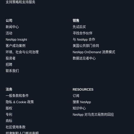
支持策略和支持服务
公司
销售
新闻中心
先试后买
活动
寻找合作伙伴
NetApp Insight
与 NetApp 合作
客户成功案例
美国公共部门合同
环境、社会与公司治理
NetApp OnDemand 消费模式
投资者
数据远见者中心
招聘
联系我们
法务
RESOURCES
一般条款和条件
订阅
隐私 & Cookie 政策
搜索 NetApp
版权
知识中心
专利
NetApp 对乌克兰局势的回应
商标
社区使用条款
奴隶制和人口贩运声明