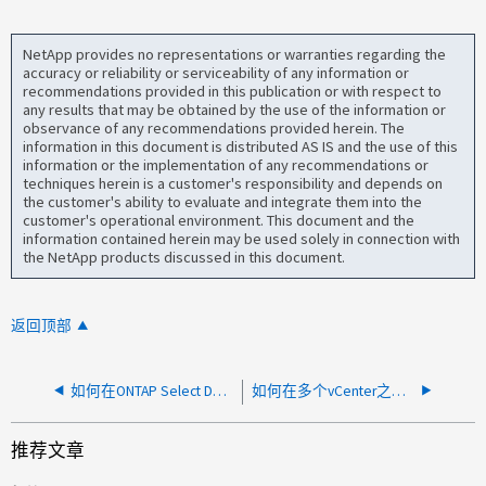
NetApp provides no representations or warranties regarding the
accuracy or reliability or serviceability of any information or
recommendations provided in this publication or with respect to
any results that may be obtained by the use of the information or
observance of any recommendations provided herein. The
information in this document is distributed AS IS and the use of this
information or the implementation of any recommendations or
techniques herein is a customer's responsibility and depends on
the customer's ability to evaluate and integrate them into the
customer's operational environment. This document and the
information contained herein may be used solely in connection with
the NetApp products discussed in this document.
返回顶部
如何在ONTAP Select Deploy中管理vCenter
如何在多个vCenter之间迁移ONTAP Select
推荐文章