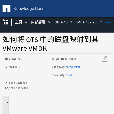
Knowledge Base
扩展/隐缩全局层次
主页
内部部署
ONTAP 9
ONTAP Select
如何将 OTS 中的磁盘映射到其
VMware VMDK
Views:
481
Visibility:
Public
另
Votes:
0
Category:
ontap-select
存
Specialty:
cloud
为
PDF
Last Updated:
1/5/2023, 3:22:24 PM
适
用
场