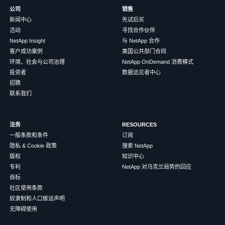
公司
销售
新闻中心
先试后买
活动
寻找合作伙伴
NetApp Insight
与 NetApp 合作
客户成功案例
美国公共部门合同
环境、社会与公司治理
NetApp OnDemand 消费模式
投资者
数据远见者中心
招聘
联系我们
法务
RESOURCES
一般条款和条件
订阅
隐私 & Cookie 政策
搜索 NetApp
版权
知识中心
专利
NetApp 对乌克兰局势的回应
商标
社区使用条款
奴隶制和人口贩运声明
无障碍使用