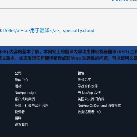
a>1101596</a><a>用于翻译</a>
specialty:cloud
(KB) 内容的基本了解，本网站上的翻译内容均由神经机器翻译 (NMT
览英文版本。如您发现任何翻译错误或影响 KB 准确性的问题，可以使用
公司
销售
新闻中心
先试后买
活动
寻找合作伙伴
NetApp Insight
与 NetApp 合作
客户成功案例
美国公共部门合同
环境、社会与公司治理
NetApp OnDemand 消费模式
投资者
数据远见者中心
招聘
联系我们