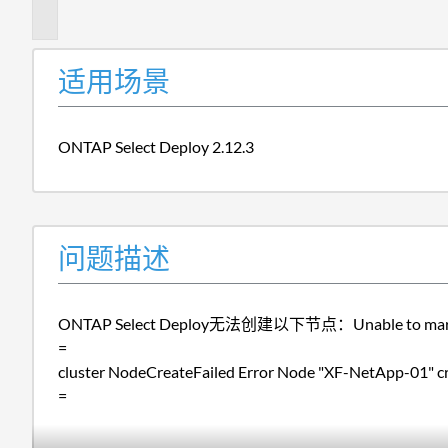
述
适用场景
ONTAP Select Deploy 2.12.3
问题描述
ONTAP Select Deploy无法创建以下节点：Unable to mark VM
=
cluster NodeCreateFailed Error Node "X
=