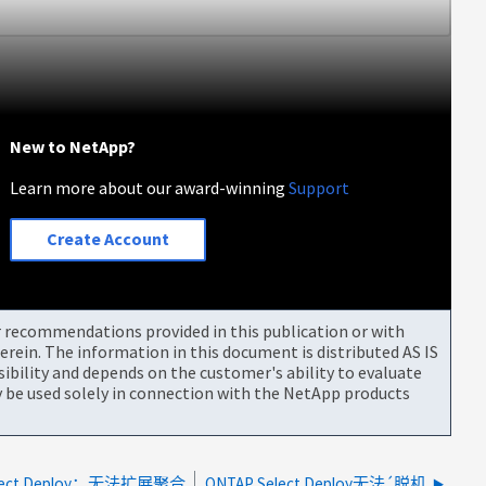
New to NetApp?
Learn more about our award-winning
Support
Create Account
or recommendations provided in this publication or with
rein. The information in this document is distributed AS IS
bility and depends on the customer's ability to evaluate
be used solely in connection with the NetApp products
elect Deploy：无法扩展聚合
ONTAP Select Deploy无法´脱机