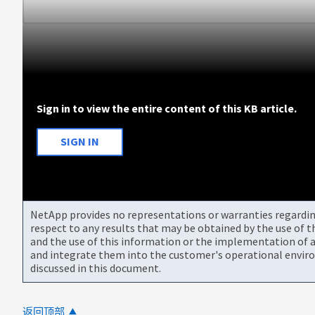
Sign in to view the entire content of this KB article.
SIGN IN
NetApp provides no representations or warranties regarding 
respect to any results that may be obtained by the use of 
and the use of this information or the implementation of a
and integrate them into the customer's operational envir
discussed in this document.
返回顶部