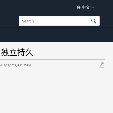
中文
记为独立持久
d:
9/22/2022, 4:22:55 PM
另
存
为
PDF