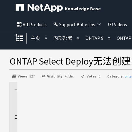
Knowledge Base
All Products
Support Bulletins
Videos
扩展/隐缩全局层次
主页
内部部署
ONTAP 9
ONTAP 
ONTAP Select Depl
Views:
327
Visibility:
Public
Votes:
0
Category:
ont
适
用
场
景
问
题
描