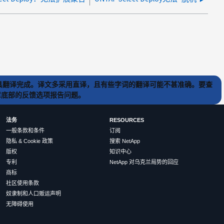
) 工具翻译完成。译文多采用直译，且有些字词的翻译可能不甚准确。要查
文章底部的反馈选项报告问题。
法务
RESOURCES
一般条款和条件
订阅
隐私 & Cookie 政策
搜索 NetApp
版权
知识中心
专利
NetApp 对乌克兰局势的回应
商标
社区使用条款
奴隶制和人口贩运声明
无障碍使用