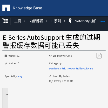
Knowledge Base
扩展/隐缩全局层次
主页
内部部署
E 系列
SANtricity 操作系统
E-Series AutoSupport 生成的过期
警报缓存数据可能已丢失
Views:
62
Visibility:
Public
另
Votes:
0
Category:
存
e-series-santricity-os-controller-software
为
Specialty:
esg
Last Updated:
PDF
12/23/2025, 1:03:28 AM
适
用
于