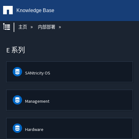
Knowledge Base
扩展/隐缩全局层次
主页
内部部署
E 系列
SANtricity OS
Management
Hardware