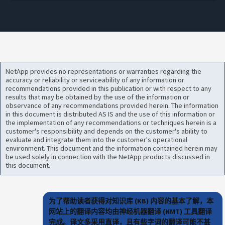
NetApp provides no representations or warranties regarding the
accuracy or reliability or serviceability of any information or
recommendations provided in this publication or with respect to any
results that may be obtained by the use of the information or
observance of any recommendations provided herein. The information
in this document is distributed AS IS and the use of this information or
the implementation of any recommendations or techniques herein is a
customer's responsibility and depends on the customer's ability to
evaluate and integrate them into the customer's operational
environment. This document and the information contained herein may
be used solely in connection with the NetApp products discussed in
this document.
为了帮助读者获得对知识库 (KB) 内容的基本了解，本
网站上的翻译内容均由神经机器翻译 (NMT) 工具翻译
完成。译文多采用直译，且有些字词的翻译可能不甚