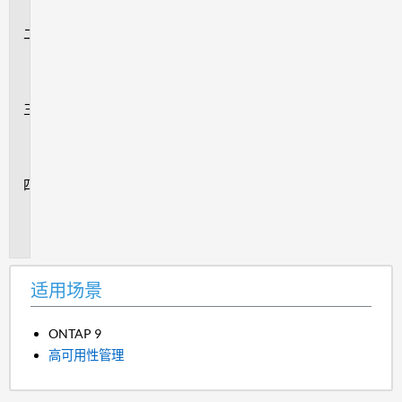
景
问
题
描
述
解
决
方
案
追
加
信
息
适用场景
ONTAP 9
高可用性管理