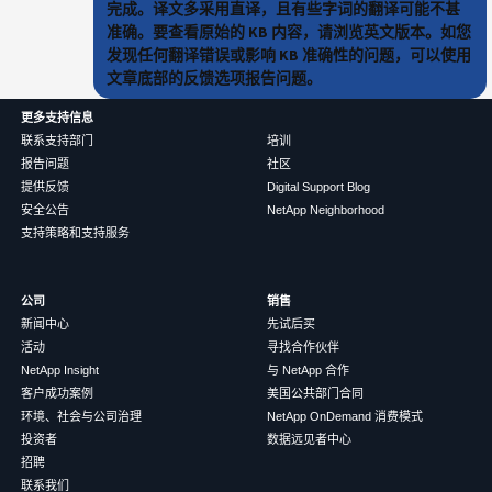
完成。译文多采用直译，且有些字词的翻译可能不甚
准确。要查看原始的 KB 内容，请浏览英文版本。如您
发现任何翻译错误或影响 KB 准确性的问题，可以使用
文章底部的反馈选项报告问题。
更多支持信息
联系支持部门
培训
报告问题
社区
提供反馈
Digital Support Blog
安全公告
NetApp Neighborhood
支持策略和支持服务
公司
销售
新闻中心
先试后买
活动
寻找合作伙伴
NetApp Insight
与 NetApp 合作
客户成功案例
美国公共部门合同
环境、社会与公司治理
NetApp OnDemand 消费模式
投资者
数据远见者中心
招聘
联系我们