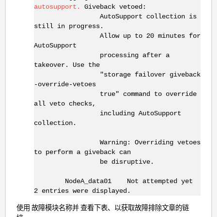
autosupport.
Giveback vetoed:
AutoSupport collection is
still in progress.
Allow up to 20 minutes for
AutoSupport
processing after a
takeover. Use the
"storage failover giveback
-override-vetoes
true" command to override
all veto checks,
including AutoSupport
collection.
Warning: Overriding vetoes
to perform a giveback can
be disruptive.
NodeA_data01 Not attempted yet
2 entries were displayed.
使用 故障模块名称并 查看下表、以获取故障排除文章的链