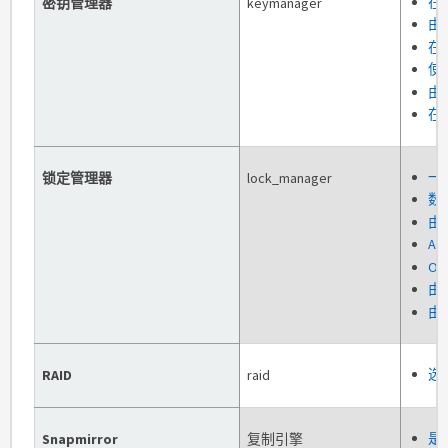
在
密钥管理器
keymanager
由
在
使
由
在
一
锁定管理器
lock_manager
数
由
A
O
由
由
选
RAID
raid
是
Snapmirror
复制引擎