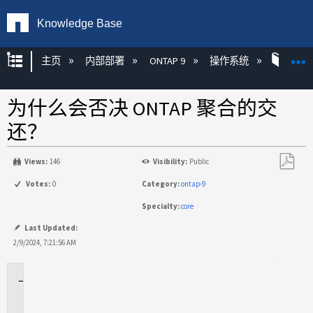
Knowledge Base
扩展/隐缩全局层次
主页
内部部署
ONTAP 9
操作系统
ONT
为什么会否决 ONTAP 聚合的交
还？
Views:
146
Visibility:
Public
另
Votes:
0
Category:
ontap-9
存
Specialty:
core
为
PDF
Last Updated:
2/9/2024, 7:21:56 AM
适
用
场