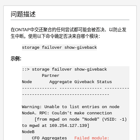
问题描述
在ONTAP中交还聚合的任何尝试都可能会被否决、以防止发
生中断。使用以下命令确定否决来自哪个模块：
storage failover show-giveback
示例：
::> storage failover show-giveback
Partner
Node Aggregate Giveback Status
-------------- ----------------- ----------
-----------------------------------
Warning: Unable to list entries on node
NodeA. RPC: Couldn't make connection
[from mgwd on node "NodeB" (VSID: -1)
to mgwd at 169.254.127.139]
NodeB
CFO Aggregates
Failed module: