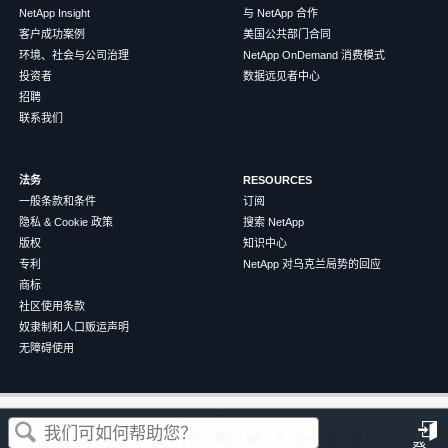
NetApp Insight
与 NetApp 合作
客户成功案例
美国公共部门合同
环境、社会与公司治理
NetApp OnDemand 消费模式
投资者
数据远见者中心
招聘
联系我们
法务
RESOURCES
一般条款和条件
订阅
隐私 & Cookie 政策
搜索 NetApp
版权
知识中心
专利
NetApp 对乌克兰局势的回应
商标
社区使用条款
奴隶制和人口贩运声明
无障碍使用
这篇文章对您有帮助吗？
©
2026
NetApp
中文（简体）
条款和条件
隐私政策
Cookie 政策
Cookie 设置