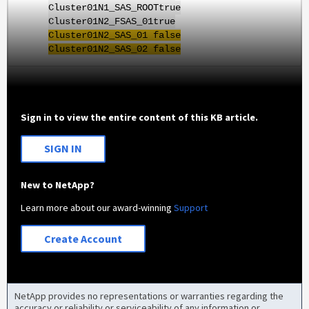
Cluster01N1_SAS_ROOTtrue
Cluster01N2_FSAS_01true
Cluster01N2
_SAS_01 false
Cluster01N2
_SAS_02 false
Sign in to view the entire content of this KB article.
SIGN IN
New to NetApp?
Learn more about our award-winning
Support
Create Account
NetApp provides no representations or warranties regarding the
accuracy or reliability or serviceability of any information or