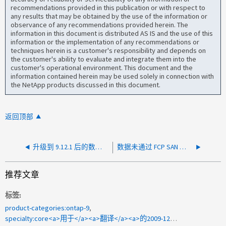
recommendations provided in this publication or with respect to
any results that may be obtained by the use of the information or
observance of any recommendations provided herein. The
information in this document is distributed AS IS and the use of this
information or the implementation of any recommendations or
techniques herein is a customer's responsibility and depends on
the customer's ability to evaluate and integrate them into the
customer's operational environment. This document and the
information contained herein may be used solely in connection with
the NetApp products discussed in this document.
返回顶部
升级到 9.12.1 后的数据访问问题和 csm.badconnection 事件
数据未通过 FCP SAN 上的 ONTAP 向 Solaris 提供服务
推荐文章
标签
product-categories:ontap-9
specialty:core<a>用于</a><a>翻译</a><a>的2009-121897 </a>