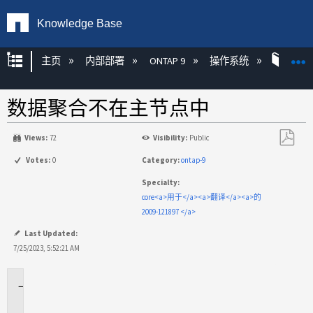
Knowledge Base
扩展/隐缩全局层次
主页
内部部署
ONTAP 9
操作系统
ONT
数据聚合不在主节点中
Views:
72
Visibility:
Public
另
Votes:
0
Category:
ontap-9
存
Specialty:
为
core<a>用于</a><a>翻译</a><a>的
PDF
2009-121897 </a>
Last Updated:
7/25/2023, 5:52:21 AM
适
用