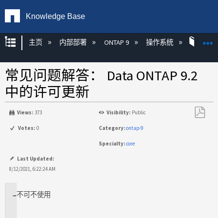
Knowledge Base
扩展/隐缩全局层次
主页
内部部署
ONTAP 9
操作系统
ONT
常见问题解答： Data ONTAP 9.2
中的许可更新
Views:
373
Visibility:
Public
另
Votes:
0
Category:
ontap-9
存
Specialty:
core
为
PDF
Last Updated:
8/12/2021, 6:22:24 AM
不
可不使用
适
用
场