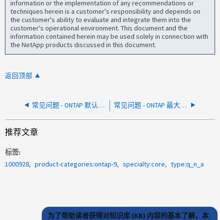
information or the implementation of any recommendations or
techniques herein is a customer's responsibility and depends on
the customer's ability to evaluate and integrate them into the
customer's operational environment. This document and the
information contained herein may be used solely in connection with
the NetApp products discussed in this document.
返回顶部
常见问题 - ONTAP 默认值和最大文件数（inode）
常见问题 - ONTAP 最大目录大小（maxdir-size）
推荐文章
标签
1000928
product-categories:ontap-9
specialty:core
type:q_n_a
为了帮助读者获得对知识库 (KB) 内容的基本了解，本