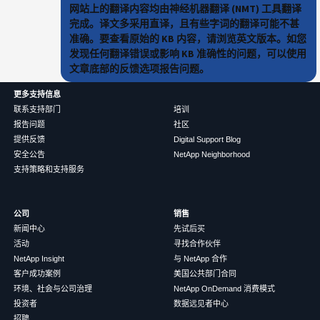
网站上的翻译内容均由神经机器翻译 (NMT) 工具翻译
完成。译文多采用直译，且有些字词的翻译可能不甚
准确。要查看原始的 KB 内容，请浏览英文版本。如您
发现任何翻译错误或影响 KB 准确性的问题，可以使用
文章底部的反馈选项报告问题。
更多支持信息
联系支持部门
培训
报告问题
社区
提供反馈
Digital Support Blog
安全公告
NetApp Neighborhood
支持策略和支持服务
公司
销售
新闻中心
先试后买
活动
寻找合作伙伴
NetApp Insight
与 NetApp 合作
客户成功案例
美国公共部门合同
环境、社会与公司治理
NetApp OnDemand 消费模式
投资者
数据远见者中心
招聘