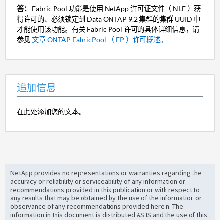
答：
Fabric Pool 功能是使用 NetApp 许可证文件（ NLF ）获
得许可的、必须锁定到 Data ONTAP 9.2 集群的集群 UUID 中
才能使用该功能。有关 Fabric Pool 许可的具体详细信息，请
参见
文章 ONTAP FabricPool （ FP ）许可概述。
追加信息
在此处添加您的文本。
NetApp provides no representations or warranties regarding the
accuracy or reliability or serviceability of any information or
recommendations provided in this publication or with respect to
any results that may be obtained by the use of the information or
observance of any recommendations provided herein. The
information in this document is distributed AS IS and the use of this