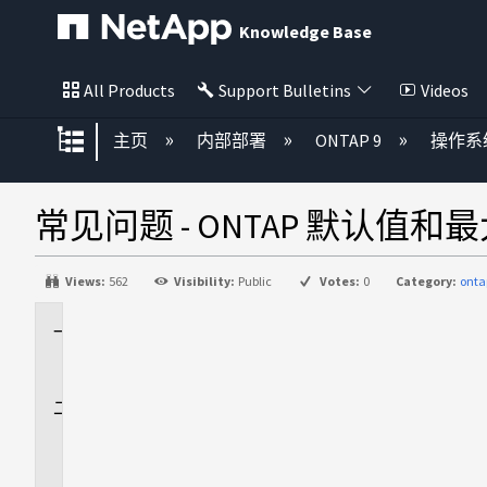
Knowledge Base
All Products
Support Bulletins
Videos
扩展/隐缩全局层次
主页
内部部署
ONTAP 9
操作系
常见问题 - ONTAP 默认值和
Views:
562
Visibility:
Public
Votes:
0
Category:
onta
适
用
于
提
问
什