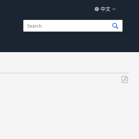
中文
另
存
为
PDF