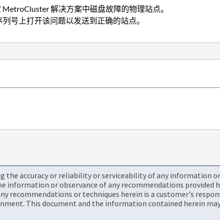
定 MetroCluster 解决方案中磁盘故障的物理站点。
 序列号上打开该问题以发送到正确的站点。
the accuracy or reliability or serviceability of any information 
the information or observance of any recommendations provided he
ny recommendations or techniques herein is a customer's responsi
onment. This document and the information contained herein may 