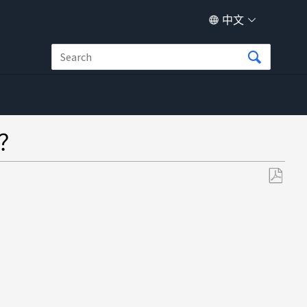
中文
接？
另
存
为
PDF