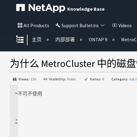
Knowledge Base
All Products
Support Bulletins
Videos
扩展/隐缩全局层次
主页
内部部署
ONTAP 9
MetroC
为什么 MetroCluster
Views:
130
Visibility:
Public
Votes:
0
Category:
not s
不
适
可不使用
用
场
景
问
题
解