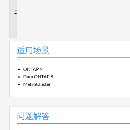
答
追
加
信
息
适用场景
ONTAP 9
Data ONTAP 8
MetroCluster
问题解答