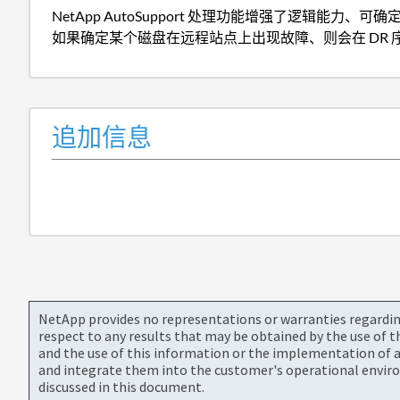
NetApp AutoSupport 处理功能增强了逻辑能力、可确
如果确定某个磁盘在远程站点上出现故障、则会在 DR
追加信息
NetApp provides no representations or warranties regarding 
respect to any results that may be obtained by the use of 
and the use of this information or the implementation of a
and integrate them into the customer's operational envir
discussed in this document.