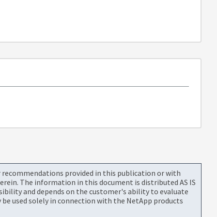
or recommendations provided in this publication or with
rein. The information in this document is distributed AS IS
bility and depends on the customer's ability to evaluate
be used solely in connection with the NetApp products