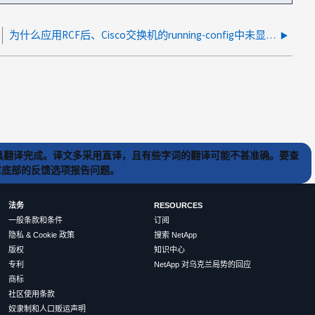
为什么应用RCF后、Cisco交换机的running-config中未显示"cdp enable"？
) 工具翻译完成。译文多采用直译，且有些字词的翻译可能不甚准确。要查
文章底部的反馈选项报告问题。
法务
RESOURCES
一般条款和条件
订阅
隐私 & Cookie 政策
搜索 NetApp
版权
知识中心
专利
NetApp 对乌克兰局势的回应
商标
社区使用条款
奴隶制和人口贩运声明