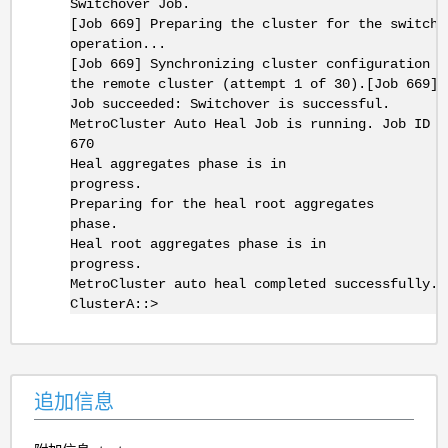
Switchover Job.
[Job 669] Preparing the cluster for the switcho
operation...
[Job 669] Synchronizing cluster configuration f
the remote cluster (attempt 1 of 30).[Job 669]
Job succeeded: Switchover is successful.
MetroCluster Auto Heal Job is running. Job ID i
670
Heal aggregates phase is in
progress
Preparing for the heal root aggregates
phase.
Heal root aggregates phase is in
progress.
MetroCluster auto heal completed successfully.
ClusterA::>
追加信息