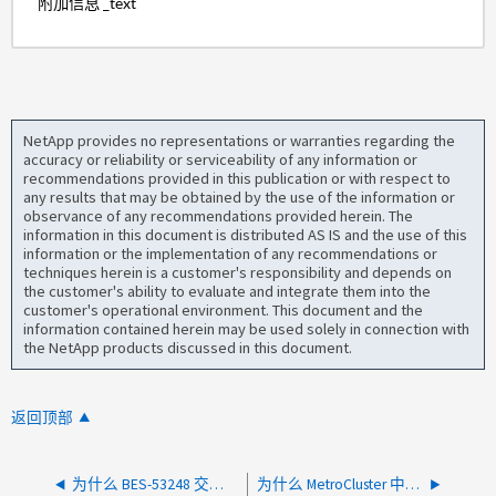
附加信息 _text
NetApp provides no representations or warranties regarding the
accuracy or reliability or serviceability of any information or
recommendations provided in this publication or with respect to
any results that may be obtained by the use of the information or
observance of any recommendations provided herein. The
information in this document is distributed AS IS and the use of this
information or the implementation of any recommendations or
techniques herein is a customer's responsibility and depends on
the customer's ability to evaluate and integrate them into the
customer's operational environment. This document and the
information contained herein may be used solely in connection with
the NetApp products discussed in this document.
返回顶部
为什么 BES-53248 交换机在其服务端口上提供 2 个 MAC 地址？
为什么 MetroCluster 中的磁盘情况不会与报告故障的节点链接？