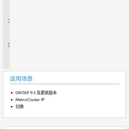
用
场
景
问
题
解
答
追
加
信
息
适用场景
ONTAP 9.5 及更高版本
MetroCluster IP
切换