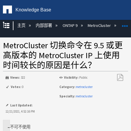
Knowledge Base
扩展/隐缩全局层次
主页
内部部署
ONTAP 9
MetroCluster
M
MetroCluster 切换命令在 9.5 或更
高版本的 MetroCluster IP 上使用
时间较长的原因是什么？
Views:
322
Visibility:
Public
另
Votes:
0
Category:
metrocluster
存
Specialty:
metrocluster
为
PDF
Last Updated:
12/21/2021, 4:52:16 PM
不
可不使用
适