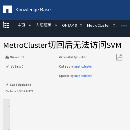
Knowledge Base
扩展/隐缩全局层次
主页
内部部署
ONTAP 9
MetroCluster
M
MetroCluster切回后无法访问SVM
Views:
33
Visibility:
Public
另
Votes:
0
Category:
metrocluster
存
Specialty:
metrocluster
为
PDF
Last Updated:
2/24/2025, 9:33:40 PM
适
用
场
景