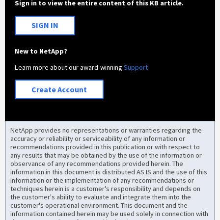
Sign in to view the entire content of this KB article.
SIGN IN
New to NetApp?
Learn more about our award-winning
Support
Create Account
NetApp provides no representations or warranties regarding the
accuracy or reliability or serviceability of any information or
recommendations provided in this publication or with respect to
any results that may be obtained by the use of the information or
observance of any recommendations provided herein. The
information in this document is distributed AS IS and the use of this
information or the implementation of any recommendations or
techniques herein is a customer's responsibility and depends on
the customer's ability to evaluate and integrate them into the
customer's operational environment. This document and the
information contained herein may be used solely in connection with