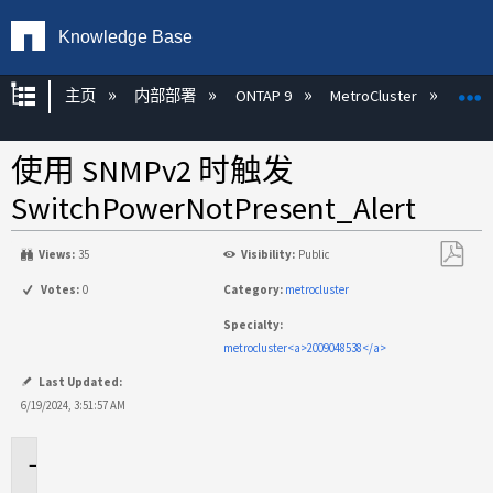
Knowledge Base
扩展/隐缩全局层次
主页
内部部署
ONTAP 9
MetroCluster
M
使用 SNMPv2 时触发
SwitchPowerNotPresent_Alert
Views:
35
Visibility:
Public
另
Votes:
0
Category:
metrocluster
存
Specialty:
为
metrocluster<a>2009048538</a>
PDF
Last Updated:
6/19/2024, 3:51:57 AM
适
用