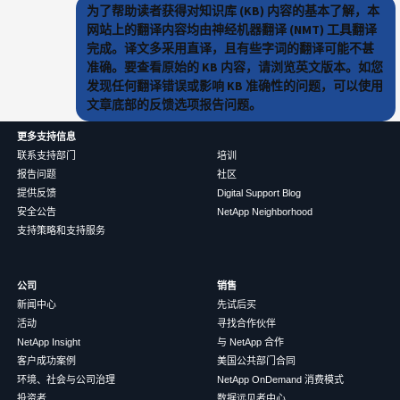
为了帮助读者获得对知识库 (KB) 内容的基本了解，本
网站上的翻译内容均由神经机器翻译 (NMT) 工具翻译
完成。译文多采用直译，且有些字词的翻译可能不甚
准确。要查看原始的 KB 内容，请浏览英文版本。如您
发现任何翻译错误或影响 KB 准确性的问题，可以使用
文章底部的反馈选项报告问题。
更多支持信息
联系支持部门
培训
报告问题
社区
提供反馈
Digital Support Blog
安全公告
NetApp Neighborhood
支持策略和支持服务
公司
销售
新闻中心
先试后买
活动
寻找合作伙伴
NetApp Insight
与 NetApp 合作
客户成功案例
美国公共部门合同
环境、社会与公司治理
NetApp OnDemand 消费模式
投资者
数据远见者中心