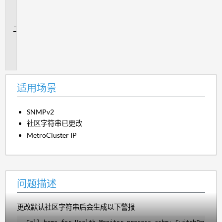
场
景
问
题
描
述
适用场景
SNMPv2
社区字符串已更改
MetroCluster IP
问题描述
更改默认社区字符串后会生成以下警报