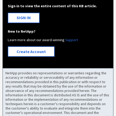
Sign in to view the entire content of this KB article.
SIGN IN
New to NetApp?
Learn more about our award-winning
Support
Create Account
NetApp provides no representations or warranties regarding the
accuracy or reliability or serviceability of any information or
recommendations provided in this publication or with respect to
any results that may be obtained by the use of the information or
observance of any recommendations provided herein. The
information in this document is distributed AS IS and the use of this
information or the implementation of any recommendations or
techniques herein is a customer's responsibility and depends on
the customer's ability to evaluate and integrate them into the
customer's operational environment. This document and the