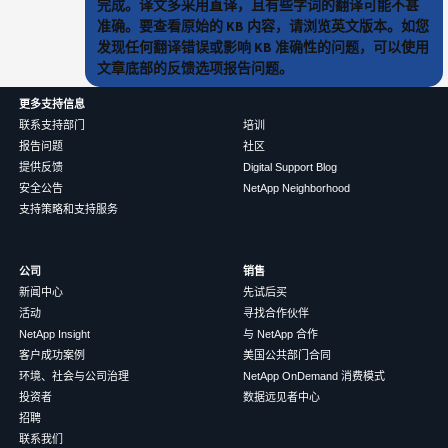
完成。译文多采用直译，且有些字词的翻译可能不甚
准确。要查看原始的 KB 内容，请浏览英文版本。如您
发现任何翻译错误或影响 KB 准确性的问题，可以使用
文章底部的反馈选项报告问题。
更多支持信息
联系支持部门
培训
报告问题
社区
提供反馈
Digital Support Blog
安全公告
NetApp Neighborhood
支持策略和支持服务
公司
销售
新闻中心
先试后买
活动
寻找合作伙伴
NetApp Insight
与 NetApp 合作
客户成功案例
美国公共部门合同
环境、社会与公司治理
NetApp OnDemand 消费模式
投资者
数据远见者中心
招聘
联系我们