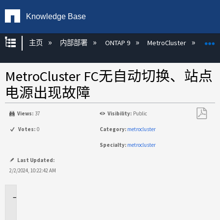
Knowledge Base
扩展/隐缩全局层次
主页
内部部署
ONTAP 9
MetroCluster
M
MetroCluster FC无自动切换、站点
电源出现故障
Views:
37
Visibility:
Public
另
Votes:
0
Category:
metrocluster
存
Specialty:
metrocluster
为
PDF
Last Updated:
2/2/2024, 10:22:42 AM
适
用
场