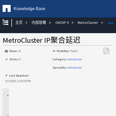
Knowledge Base
扩展/隐缩全局层次
主页
内部部署
ONTAP 9
MetroCluster
M
MetroCluster IP聚合延迟
Views:
51
Visibility:
Public
另
Votes:
0
Category:
metrocluster
存
Specialty:
metrocluster
为
PDF
Last Updated:
3/13/2025, 12:03:29 PM
适
用
场
景