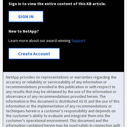
Sign in to view the entire content of this KB article.
SIGN IN
New to NetApp?
Learn more about our award-winning
Support
Create Account
NetApp provides no representations or warranties regarding the
accuracy or reliability or serviceability of any information or
recommendations provided in this publication or with respect to
any results that may be obtained by the use of the information or
observance of any recommendations provided herein. The
information in this document is distributed AS IS and the use of this
information or the implementation of any recommendations or
techniques herein is a customer's responsibility and depends on
the customer's ability to evaluate and integrate them into the
customer's operational environment. This document and the
information contained herein may be used solely in connection with