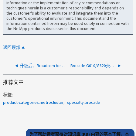
information or the implementation of any recommendations or
techniques herein is a customer's responsibility and depends on
the customer's ability to evaluate and integrate them into the
customer's operational environment. This document and the
information contained herein may be used solely in connection with
the NetApp products discussed in this document.
返回顶部
升级后、Broadcom bes-53248交换机ssh访问丢失
Brocade G610/G620交换机无法启动
推荐文章
标签
product-categories:metrocluster
specialty:brocade
为了帮助读者获得对知识库 (KB) 内容的基本了解，本