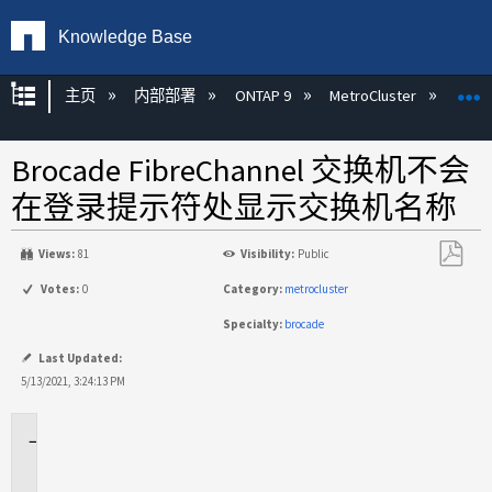
Knowledge Base
扩展/隐缩全局层次
主页
内部部署
ONTAP 9
MetroCluster
M
Brocade FibreChannel 交换机不会
在登录提示符处显示交换机名称
Views:
81
Visibility:
Public
另
Votes:
0
Category:
metrocluster
存
Specialty:
brocade
为
PDF
Last Updated:
5/13/2021, 3:24:13 PM
适
用
于