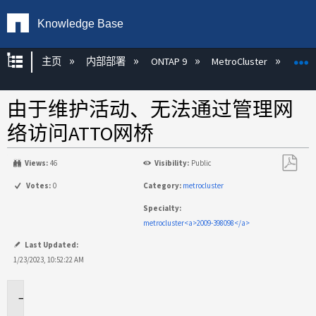
Knowledge Base
扩展/隐缩全局层次
主页
内部部署
ONTAP 9
MetroCluster
M
由于维护活动、无法通过管理网
络访问ATTO网桥
Views:
46
Visibility:
Public
另
Votes:
0
Category:
metrocluster
存
Specialty:
为
metrocluster<a>2009-398098</a>
PDF
Last Updated:
1/23/2023, 10:52:22 AM
适
用