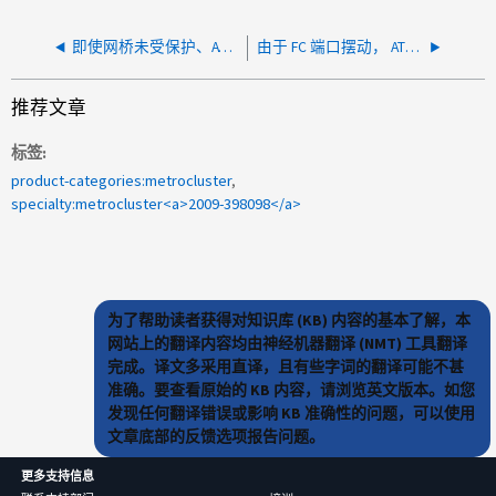
即使网桥未受保护、ATto网桥也无法访问
由于 FC 端口摆动， ATTO 网桥重新启动
推荐文章
标签
product-categories:metrocluster
specialty:metrocluster<a>2009-398098</a>
为了帮助读者获得对知识库 (KB) 内容的基本了解，本
网站上的翻译内容均由神经机器翻译 (NMT) 工具翻译
完成。译文多采用直译，且有些字词的翻译可能不甚
准确。要查看原始的 KB 内容，请浏览英文版本。如您
发现任何翻译错误或影响 KB 准确性的问题，可以使用
文章底部的反馈选项报告问题。
更多支持信息