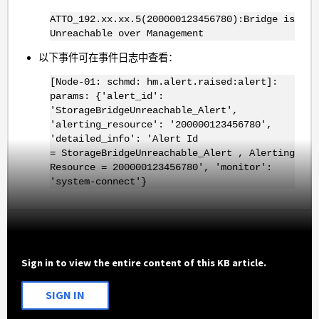
ATTO_192.xx.xx.5(200000123456780):Bridge is
Unreachable over Management
以下事件可在事件日志中查看：
[Node-01: schmd: hm.alert.raised:alert]:
params: {'alert_id':
'StorageBridgeUnreachable_Alert',
'alerting_resource': '200000123456780',
'detailed_info': 'Alert Id
= StorageBridgeUnreachable_Alert , Alerting
Resource = 200000123456780', 'monitor':
'system-connect'}
Sign in to view the entire content of this KB article.
SIGN IN