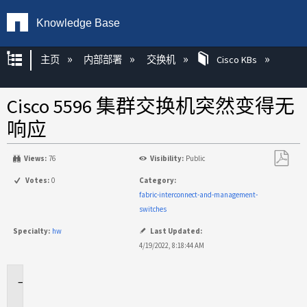
Knowledge Base
扩展/隐缩全局层次
主页
内部部署
交换机
Cisco KBs
Cisco 5596 集群交换机突然变得无
响应
Views:
76
Visibility:
Public
另
Votes:
0
Category:
存
fabric-interconnect-and-management-
为
switches
PDF
Specialty:
hw
Last Updated:
4/19/2022, 8:18:44 AM
适
用