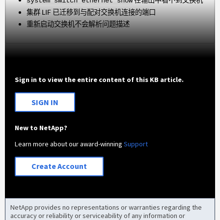
system switch ethernet show
集群 LIF 已迁移到与配对交换机连接的端口
重新启动交换机不会解析问题描述
Sign in to view the entire content of this KB article.
SIGN IN
New to NetApp?
Learn more about our award-winning
Support
Create Account
NetApp provides no representations or warranties regarding the
accuracy or reliability or serviceability of any information or