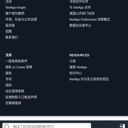
活动
寻找合作伙伴
NetApp Insight
与 NetApp 合作
客户成功案例
美国公共部门合同
环境、社会与公司治理
NetApp OnDemand 消费模式
投资者
数据远见者中心
招聘
联系我们
法务
RESOURCES
一般条款和条件
订阅
隐私 & Cookie 政策
搜索 NetApp
版权
知识中心
专利
NetApp 对乌克兰局势的回应
商标
社区使用条款
奴隶制和人口贩运声明
无障碍使用
这篇文章对您有帮助吗？
©
2026
NetApp
中文（简体）
条款和条件
隐私政策