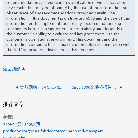
recommendations provided in this publication or with respect to
any results that may be obtained by the use of the information or
observance of any recommendations provided herein. The
information in this document is distributed AS IS and the use of this
information or the implementation of any recommendations or
techniques herein is a customer's responsibility and depends on
the customer's ability to evaluate and integrate them into the
customer's operational environment. This document and the
information contained herein may be used solely in connection with
the NetApp products discussed in this document.
返回顶部
集群网络上的 Cisco 3132Q-V 交换机端口错误
Cisco 9336交换机报告温度传感器过高
推荐文章
标签
2009 年第 132032 页
product-categories:fabric-interconnect-and-management-switches
specialty:hw