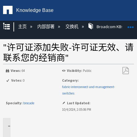
Knowledge Base
扩展/隐缩全局层次
主页
内部部署
交换机
Broadcom KBs
"许可证添加失败-许可证无效、请
联系您的经销商"
Views:
64
Visibility:
Public
另
Votes:
0
Category:
存
fabric-interconnect-and-management-
为
switches
PDF
Specialty:
brocade
Last Updated:
10/4/2024, 2:05:06 PM
适
用