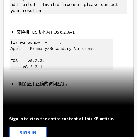
add failed - Invalid license, please contact
your reseller"
交换机FOS版本为 FOS 8.2.3A1
firmwareshow -v :
Appl Primary/Secondary Versions
------------------------------------------
FOS v8.2.3a1
v8.2.3a1
确保 应用正确的访问密钥。
Sign in to view the entire content of this KB article.
SIGN IN