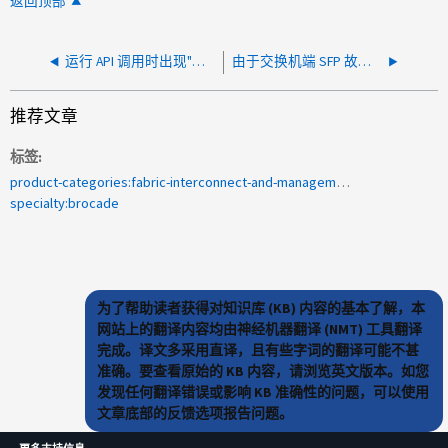
返回顶部
运行 API 调用时出现"收到无效会话 ID"错误消息
由于交换机端 SFP 故障，在 FC 目标 HBA 上检测到链路断开事件
推荐文章
标签
product-categories:fabric-interconnect-and-management-switches
specialty:brocade
为了帮助读者获得对知识库 (KB) 内容的基本了解，本
网站上的翻译内容均由神经机器翻译 (NMT) 工具翻译
完成。译文多采用直译，且有些字词的翻译可能不甚
准确。要查看原始的 KB 内容，请浏览英文版本。如您
发现任何翻译错误或影响 KB 准确性的问题，可以使用
文章底部的反馈选项报告问题。