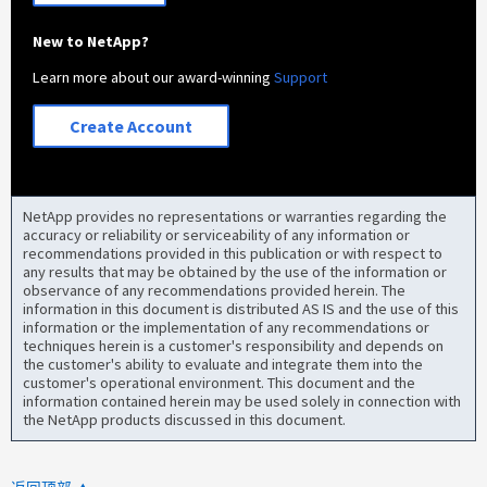
New to NetApp?
Learn more about our award-winning
Support
Create Account
NetApp provides no representations or warranties regarding the
accuracy or reliability or serviceability of any information or
recommendations provided in this publication or with respect to
any results that may be obtained by the use of the information or
observance of any recommendations provided herein. The
information in this document is distributed AS IS and the use of this
information or the implementation of any recommendations or
techniques herein is a customer's responsibility and depends on
the customer's ability to evaluate and integrate them into the
customer's operational environment. This document and the
information contained herein may be used solely in connection with
the NetApp products discussed in this document.