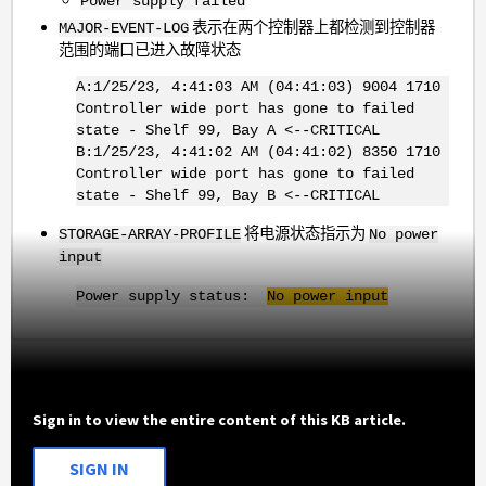
Power supply failed
表示在两个控制器上都检测到控制器
MAJOR-EVENT-LOG
范围的端口已进入故障状态
A:1/25/23, 4:41:03 AM (04:41:03) 9004 1710
Controller wide port has gone to failed
state - Shelf 99, Bay A <--CRITICAL
B:1/25/23, 4:41:02 AM (04:41:02) 8350 1710
Controller wide port has gone to failed
state - Shelf 99, Bay B <--CRITICAL
将电源状态指示为
STORAGE-ARRAY-PROFILE
No power
input
Power supply status:
No power input
Sign in to view the entire content of this KB article.
SIGN IN