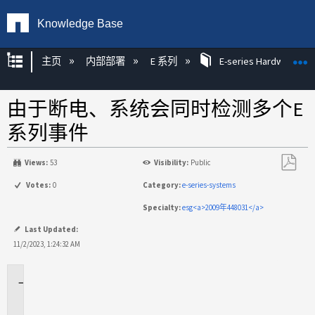
Knowledge Base
扩展/隐缩全局层次
主页
内部部署
E 系列
E-series Hardware KB
由于断电、系统会同时检测多个E
系列事件
Views:
53
Visibility:
Public
另
Votes:
0
Category:
e-series-systems
存
Specialty:
esg<a>2009年448031</a>
为
PDF
Last Updated:
11/2/2023, 1:24:32 AM
适
用
场