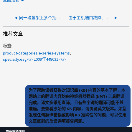
返回顶部
同一磁盘架上多个抽屉降级，且存在已绕过的驱动器
由于主机端口故障、不能使用ne_referred_path
推荐文章
标签
product-categories:e-series-systems
specialty:esg<a>2009年448031</a>
为了帮助读者获得对知识库 (KB) 内容的基本了解，本
网站上的翻译内容均由神经机器翻译 (NMT) 工具翻译
完成。译文多采用直译，且有些字词的翻译可能不甚
准确。要查看原始的 KB 内容，请浏览英文版本。如您
发现任何翻译错误或影响 KB 准确性的问题，可以使用
文章底部的反馈选项报告问题。
更多支持信息