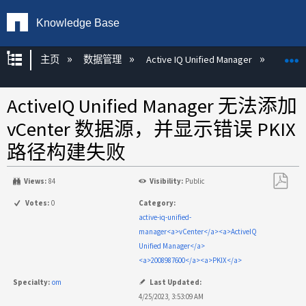
Knowledge Base
扩展/隐缩全局层次
主页
数据管理
Active IQ Unified Manager
Act
ActiveIQ Unified Manager 无法添加
vCenter 数据源，并显示错误 PKIX
路径构建失败
Views:
84
Visibility:
Public
另
Votes:
0
Category:
存
active-iq-unified-
为
manager<a>vCenter</a><a>ActiveIQ
PDF
Unified Manager</a>
<a>2008987600</a><a>PKIX</a>
Specialty:
om
Last Updated:
4/25/2023, 3:53:09 AM