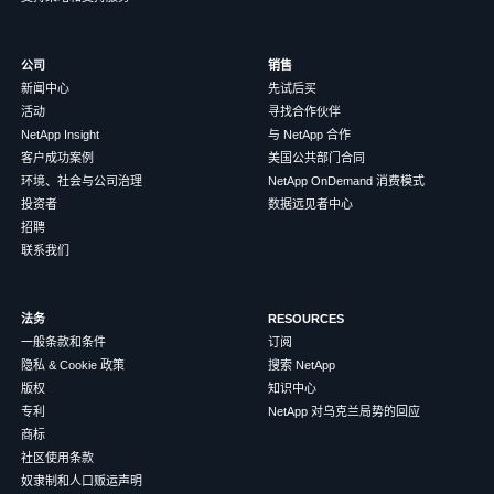
公司
销售
新闻中心
先试后买
活动
寻找合作伙伴
NetApp Insight
与 NetApp 合作
客户成功案例
美国公共部门合同
环境、社会与公司治理
NetApp OnDemand 消费模式
投资者
数据远见者中心
招聘
联系我们
法务
RESOURCES
一般条款和条件
订阅
隐私 & Cookie 政策
搜索 NetApp
版权
知识中心
专利
NetApp 对乌克兰局势的回应
商标
社区使用条款
奴隶制和人口贩运声明