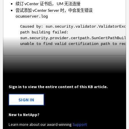
续订 vCenter 证书后， UM 无法连接
尝试添加 vCenter Server 时，中会发生错误
ocumserver.log
Caused by: sun.security.validator.ValidatorExce
path building failed:
sun.security.provider.certpath.SunCertPathBuild
unable to find valid certification path to requ
Sign in to view the entire content of this KB article.
SIGN IN
New to NetApp?
Learn more about our award-winning
Support