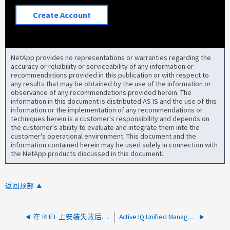
Create Account
NetApp provides no representations or warranties regarding the
accuracy or reliability or serviceability of any information or
recommendations provided in this publication or with respect to
any results that may be obtained by the use of the information or
observance of any recommendations provided herein. The
information in this document is distributed AS IS and the use of this
information or the implementation of any recommendations or
techniques herein is a customer's responsibility and depends on
the customer's ability to evaluate and integrate them into the
customer's operational environment. This document and the
information contained herein may be used solely in connection with
the NetApp products discussed in this document.
返回顶部
在 RHEL 上安装失败后出现 UM 安装问题
Active IQ Unified Manager 登录页面显示旋转圆圈且无法加载