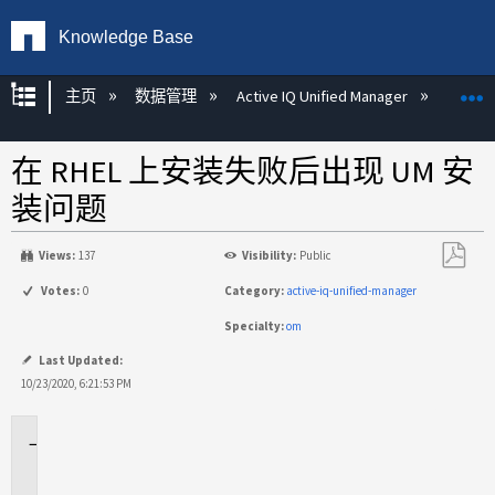
Knowledge Base
扩展/隐缩全局层次
主页
数据管理
Active IQ Unified Manager
Act
在 RHEL 上安装失败后出现 UM 安
装问题
Views:
137
Visibility:
Public
另
Votes:
0
Category:
active-iq-unified-manager
存
Specialty:
om
为
PDF
Last Updated:
10/23/2020, 6:21:53 PM
适
用
于