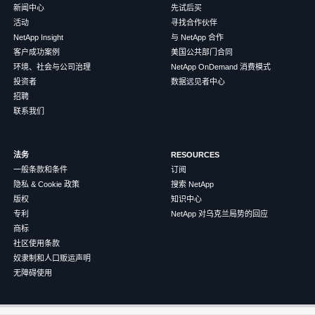
新闻中心
先试后买
活动
寻找合作伙伴
NetApp Insight
与 NetApp 合作
客户成功案例
美国公共部门合同
环境、社会与公司治理
NetApp OnDemand 消费模式
投资者
数据远见者中心
招聘
联系我们
法务
RESOURCES
一般条款和条件
订阅
隐私 & Cookie 政策
搜索 NetApp
版权
知识中心
专利
NetApp 对乌克兰局势的回应
商标
社区使用条款
奴隶制和人口贩运声明
无障碍使用