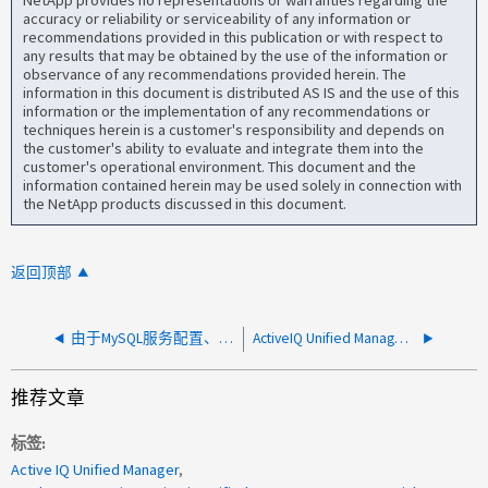
NetApp provides no representations or warranties regarding the
accuracy or reliability or serviceability of any information or
recommendations provided in this publication or with respect to
any results that may be obtained by the use of the information or
observance of any recommendations provided herein. The
information in this document is distributed AS IS and the use of this
information or the implementation of any recommendations or
techniques herein is a customer's responsibility and depends on
the customer's ability to evaluate and integrate them into the
customer's operational environment. This document and the
information contained herein may be used solely in connection with
the NetApp products discussed in this document.
返回顶部
由于MySQL服务配置、ActiveIQ Unified Manager安装失败
ActiveIQ Unified Manager 无法添加 vCenter 数据源，并显示错误 PKIX 路径构建失败
推荐文章
标签
Active IQ Unified Manager