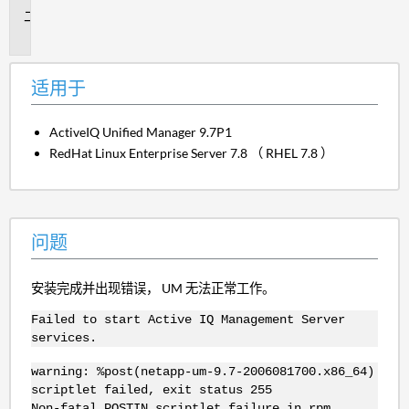
问
题
适用于
ActiveIQ Unified Manager 9.7P1
RedHat Linux Enterprise Server 7.8 （ RHEL 7.8 ）
问题
安装完成并出现错误， UM 无法正常工作。
Failed to start Active IQ Management Server
services.
warning: %post(netapp-um-9.7-2006081700.x86_64)
scriptlet failed, exit status 255
Non-fatal POSTIN scriptlet failure in rpm