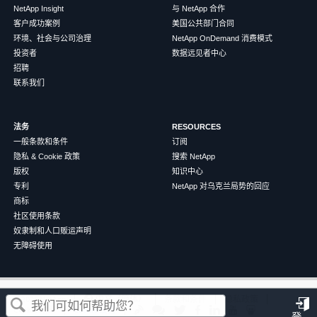
NetApp Insight
与 NetApp 合作
客户成功案例
美国公共部门合同
环境、社会与公司治理
NetApp OnDemand 消费模式
投资者
数据远见者中心
招聘
联系我们
法务
RESOURCES
一般条款和条件
订阅
隐私 & Cookie 政策
搜索 NetApp
版权
知识中心
专利
NetApp 对乌克兰局势的回应
商标
社区使用条款
奴隶制和人口贩运声明
无障碍使用
这篇文章对您有帮助吗？
©
2026
NetApp
中文（简体）
条款和条件
隐私政策
Cookie 政策
Cookie 设置
登