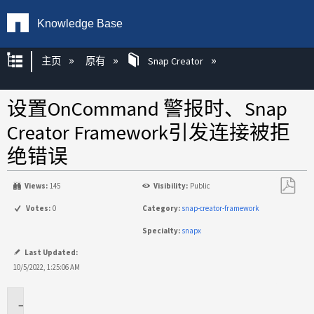
Knowledge Base
扩展/隐缩全局层次
主页
原有
Snap Creator
设置OnCommand 警报时、Snap
Creator Framework引发连接被拒
绝错误
Views:
145
Visibility:
Public
另
Votes:
0
Category:
snap-creator-framework
存
Specialty:
snapx
为
PDF
Last Updated:
10/5/2022, 1:25:06 AM
适