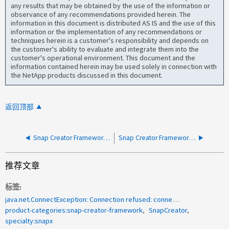
any results that may be obtained by the use of the information or
observance of any recommendations provided herein. The
information in this document is distributed AS IS and the use of this
information or the implementation of any recommendations or
techniques herein is a customer's responsibility and depends on
the customer's ability to evaluate and integrate them into the
customer's operational environment. This document and the
information contained herein may be used solely in connection with
the NetApp products discussed in this document.
返回顶部
Snap Creator Framework服务无法在Windows上启动
Snap Creator Frameworkがプロファイルにボリュームを追加できない
推荐文章
标签
java.net.ConnectException: Connection refused: connect<a>用于翻译</a>
product-categories:snap-creator-framework
SnapCreator
specialty:snapx