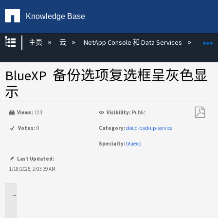
Knowledge Base
扩展/隐缩全局层次
主页
云
NetApp Console 和 Data Services
NetAp
BlueXP 备份选项复选框呈灰色显
示
Views:
123
Visibility:
Public
另
Votes:
0
Category:
cloud-backup-service
存
Specialty:
bluexp
为
PDF
Last Updated:
1/18/2025, 2:03:39 AM
适
用
场