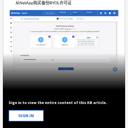
从NetApp购买备份BYOL许可证
Sign in to view the entire content of this KB article.
SIGN IN