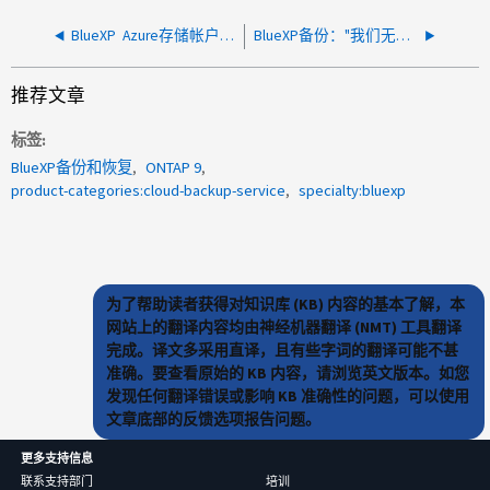
BlueXP Azure存储帐户成本远高于TCO预测的成本
BlueXP备份："我们无法与DB建立连接。请联系支持部门"
推荐文章
标签
BlueXP备份和恢复
ONTAP 9
product-categories:cloud-backup-service
specialty:bluexp
为了帮助读者获得对知识库 (KB) 内容的基本了解，本
网站上的翻译内容均由神经机器翻译 (NMT) 工具翻译
完成。译文多采用直译，且有些字词的翻译可能不甚
准确。要查看原始的 KB 内容，请浏览英文版本。如您
发现任何翻译错误或影响 KB 准确性的问题，可以使用
文章底部的反馈选项报告问题。
更多支持信息
联系支持部门
培训