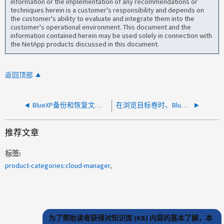
information or the implementation of any recommendations or
techniques herein is a customer's responsibility and depends on
the customer's ability to evaluate and integrate them into the
customer's operational environment. This document and the
information contained herein may be used solely in connection with
the NetApp products discussed in this document.
返回顶部
BlueXP备份和恢复文件还原失败
在浏览目标卷时、BlueXP备份和恢复UI不会显示任何备份列表
推荐文章
标签
product-categories:cloud-manager
为了帮助读者获得对知识库 (KB) 内容的基本了解，本