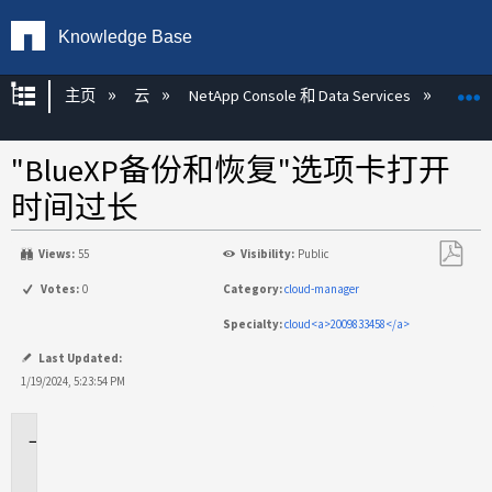
Knowledge Base
扩展/隐缩全局层次
主页
云
NetApp Console 和 Data Services
NetAp
"BlueXP备份和恢复"选项卡打开
时间过长
Views:
55
Visibility:
Public
另
Votes:
0
Category:
cloud-manager
存
Specialty:
cloud<a>2009833458</a>
为
PDF
Last Updated:
1/19/2024, 5:23:54 PM
适
用
场