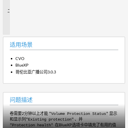
景
问
题
描
述
适用场景
CVO
BlueXP
哥伦比亚广播公司3.0.3
问题描述
卷需要2分钟以上才能
显示
"Volume Protection Status"
和显示列
、并
"Existing protection"
在BlueXP选项卡中填充了有用的值
"Protection health"