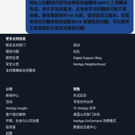
网站上的翻译内容均由神经机器翻译 (NMT) 工具翻译
完成。译文多采用直译，且有些字词的翻译可能不甚
准确。要查看原始的 KB 内容，请浏览英文版本。如您
发现任何翻译错误或影响 KB 准确性的问题，可以使用
文章底部的反馈选项报告问题。
更多支持信息
联系支持部门
培训
报告问题
社区
提供反馈
Digital Support Blog
安全公告
NetApp Neighborhood
支持策略和支持服务
公司
销售
新闻中心
先试后买
活动
寻找合作伙伴
NetApp Insight
与 NetApp 合作
客户成功案例
美国公共部门合同
环境、社会与公司治理
NetApp OnDemand 消费模式
投资者
数据远见者中心
招聘