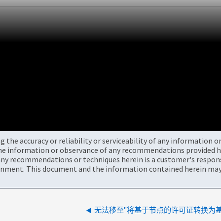
the accuracy or reliability or serviceability of any information 
the information or observance of any recommendations provided he
ny recommendations or techniques herein is a customer's responsi
onment. This document and the information contained herein may 