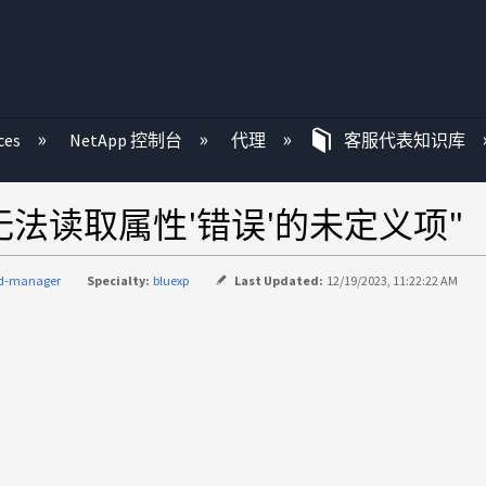
ces
NetApp 控制台
代理
客服代表知识库
"无法读取属性'错误'的未定义项"
ud-manager
Specialty:
bluexp
Last Updated:
12/19/2023, 11:22:22 AM