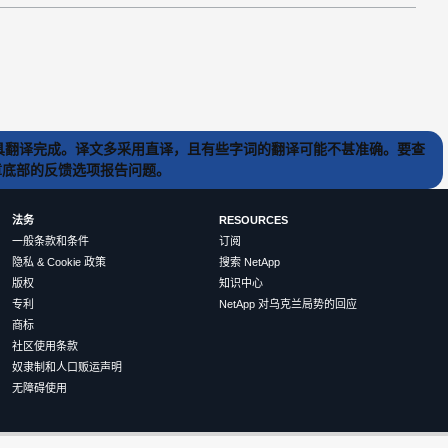
) 工具翻译完成。译文多采用直译，且有些字词的翻译可能不甚准确。要查
文章底部的反馈选项报告问题。
法务
RESOURCES
一般条款和条件
订阅
隐私 & Cookie 政策
搜索 NetApp
版权
知识中心
专利
NetApp 对乌克兰局势的回应
商标
社区使用条款
奴隶制和人口贩运声明
无障碍使用