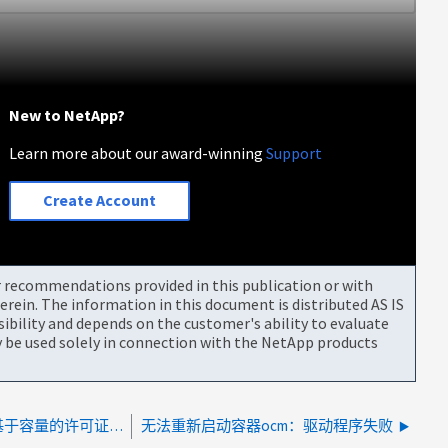
New to NetApp?
Learn more about our award-winning
Support
Create Account
or recommendations provided in this publication or with
rein. The information in this document is distributed AS IS
bility and depends on the customer's ability to evaluate
be used solely in connection with the NetApp products
无法移至"将基于节点的许可证转换为基于容量的许可证"屏幕、并显示错误消息："在此过程中检测到一些服务器问题"
无法重新启动容器ocm：驱动程序失败