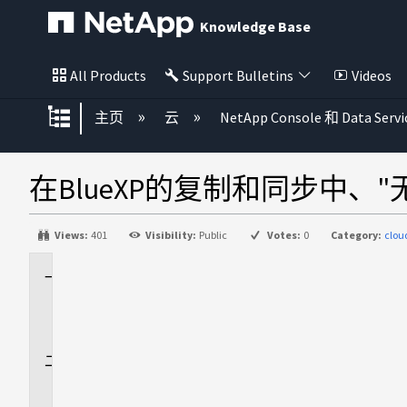
Knowledge Base
All Products
Support Bulletins
Videos
扩展/隐缩全局层次
主页
云
NetApp Console 和 Data Servi
在BlueXP的复制和同步中、
Views:
401
Visibility:
Public
Votes:
0
Category:
clo
适
用
场
景
问
题
描