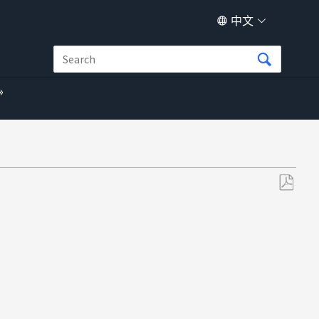
中文
另
存
为
PDF