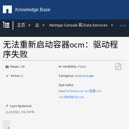
Knowledge Base
扩展/隐缩全局层次
主页
云
NetApp Console 和 Data Services
NetA
无法重新启动容器ocm：驱动程
序失败
Views:
146
Visibility:
Public
另
Votes:
0
Category:
cloud-manager
存
Specialty:
为
cloud<a>Linux</a><a>容器</a>
PDF
<a>2009328751</a>
Last Updated:
11/14/2022, 3:52:19 PM
适