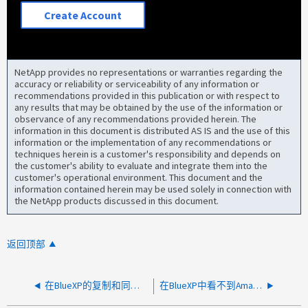
Create Account
NetApp provides no representations or warranties regarding the
accuracy or reliability or serviceability of any information or
recommendations provided in this publication or with respect to
any results that may be obtained by the use of the information or
observance of any recommendations provided herein. The
information in this document is distributed AS IS and the use of this
information or the implementation of any recommendations or
techniques herein is a customer's responsibility and depends on
the customer's ability to evaluate and integrate them into the
customer's operational environment. This document and the
information contained herein may be used solely in connection with
the NetApp products discussed in this document.
返回顶部
在BlueXP的复制和同步中、"无法读取属性'错误'的未定义项"
在BlueXP中看不到Amazon FSx集群之间的复制