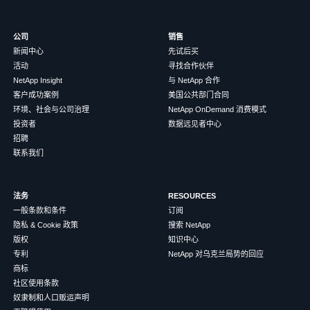
公司
销售
新闻中心
先试后买
活动
寻找合作伙伴
NetApp Insight
与 NetApp 合作
客户成功案例
美国公共部门合同
环境、社会与公司治理
NetApp OnDemand 消费模式
投资者
数据远见者中心
招聘
联系我们
法务
RESOURCES
一般条款和条件
订阅
隐私 & Cookie 政策
搜索 NetApp
版权
知识中心
专利
NetApp 对乌克兰局势的回应
商标
社区使用条款
奴隶制和人口贩运声明