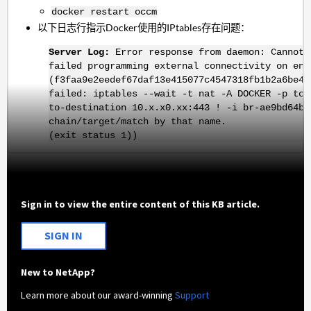
docker restart occm
以下日志行指示Docker使用的IPtables存在问题：
Server Log:
Error response from daemon: Cannot 
failed programming external connectivity on end
(f3faa9e2eedef67daf13e415077c4547318fb1b2a6be4
failed: iptables --wait -t nat -A DOCKER -p tcp
to-destination 10.x.x0.xx:443 ! -i br-ae9bd64ba
chain/target/match by that name.
(exit status 1))
Sign in to view the entire content of this KB article.
SIGN IN
New to NetApp?
Learn more about our award-winning
Support