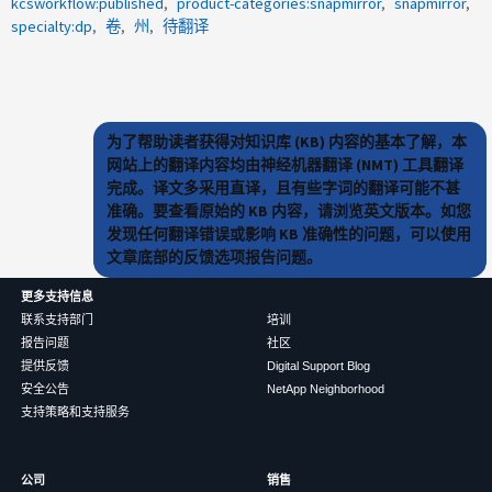
kcsworkflow:published
product-categories:snapmirror
snapmirror
specialty:dp
卷
州
待翻译
为了帮助读者获得对知识库 (KB) 内容的基本了解，本
网站上的翻译内容均由神经机器翻译 (NMT) 工具翻译
完成。译文多采用直译，且有些字词的翻译可能不甚
准确。要查看原始的 KB 内容，请浏览英文版本。如您
发现任何翻译错误或影响 KB 准确性的问题，可以使用
文章底部的反馈选项报告问题。
更多支持信息
联系支持部门
培训
报告问题
社区
提供反馈
Digital Support Blog
安全公告
NetApp Neighborhood
支持策略和支持服务
公司
销售