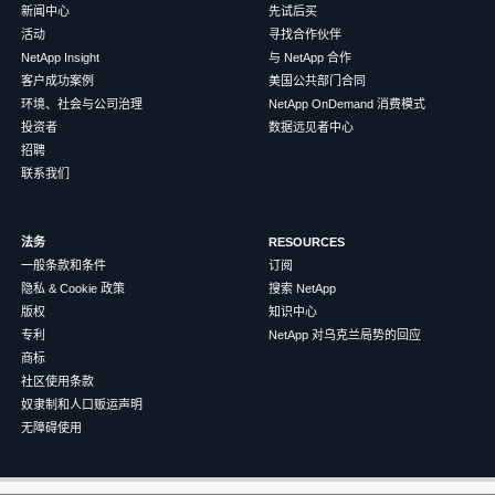
新闻中心
先试后买
活动
寻找合作伙伴
NetApp Insight
与 NetApp 合作
客户成功案例
美国公共部门合同
环境、社会与公司治理
NetApp OnDemand 消费模式
投资者
数据远见者中心
招聘
联系我们
法务
RESOURCES
一般条款和条件
订阅
隐私 & Cookie 政策
搜索 NetApp
版权
知识中心
专利
NetApp 对乌克兰局势的回应
商标
社区使用条款
奴隶制和人口贩运声明
无障碍使用