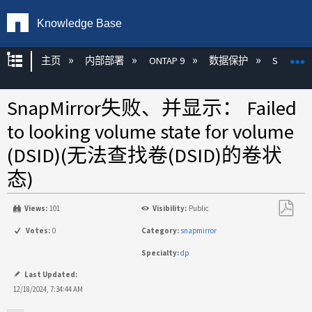
Knowledge Base
扩展/隐缩全局层次
主页
内部部署
ONTAP 9
数据保护
SnapMirr
SnapMirror失败、并显示： Failed
to looking volume state for volume
(DSID)(无法查找卷(DSID)的卷状
态)
Views:
101
Visibility:
Public
另
Votes:
0
Category:
snapmirror
存
Specialty:
dp
为
PDF
Last Updated:
12/18/2024, 7:34:44 AM