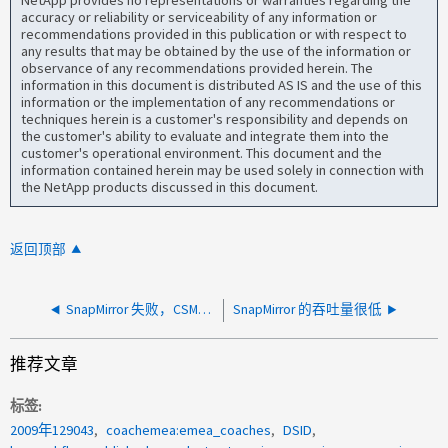
accuracy or reliability or serviceability of any information or
recommendations provided in this publication or with respect to
any results that may be obtained by the use of the information or
observance of any recommendations provided herein. The
information in this document is distributed AS IS and the use of this
information or the implementation of any recommendations or
techniques herein is a customer's responsibility and depends on
the customer's ability to evaluate and integrate them into the
customer's operational environment. This document and the
information contained herein may be used solely in connection with
the NetApp products discussed in this document.
返回顶部
SnapMirror 失败，CSM：如果集群间 LIF 已关闭，则连接已中止
SnapMirror 的吞吐量很低
推荐文章
标签
2009年129043
coachemea:emea_coaches
DSID