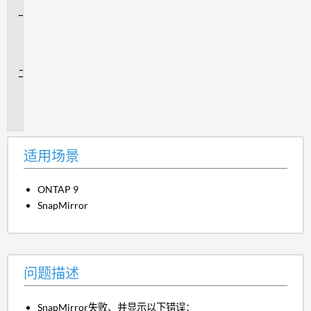
适
用
场
景
问
题
描
述
适用场景
ONTAP 9
SnapMirror
问题描述
SnapMirror失败、并显示以下错误：