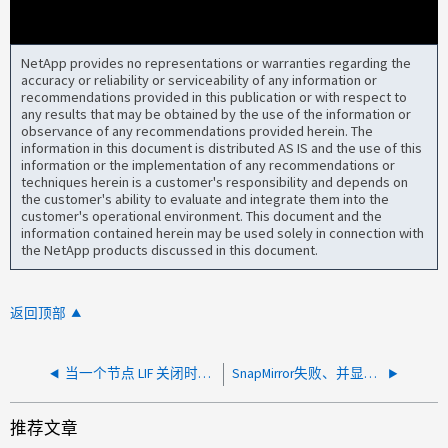
NetApp provides no representations or warranties regarding the
accuracy or reliability or serviceability of any information or
recommendations provided in this publication or with respect to
any results that may be obtained by the use of the information or
observance of any recommendations provided herein. The
information in this document is distributed AS IS and the use of this
information or the implementation of any recommendations or
techniques herein is a customer's responsibility and depends on
the customer's ability to evaluate and integrate them into the
customer's operational environment. This document and the
information contained herein may be used solely in connection with
the NetApp products discussed in this document.
返回顶部
当一个节点 LIF 关闭时， SnapMirror 失败
SnapMirror失败、并显示： Failed to looking volume state for volume (DSID)(无法查找卷(DSID)的卷状态)
推荐文章