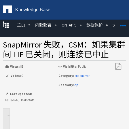
Knowledge Base
扩展/隐缩全局层次
主页
内部部署
ONTAP 9
数据保护
SnapMirr
SnapMirror 失败，CSM：如果集群
间 LIF 已关闭，则连接已中止
Views:
81
Visibility:
Public
另
Votes:
0
Category:
snapmirror
存
Specialty:
dp
为
PDF
Last Updated:
6/11/2026, 11:34:29 AM
适
用
于