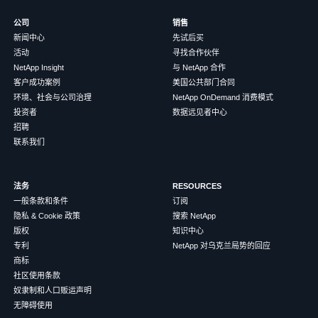
公司
销售
新闻中心
先试后买
活动
寻找合作伙伴
NetApp Insight
与 NetApp 合作
客户成功案例
美国公共部门合同
环境、社会与公司治理
NetApp OnDemand 消费模式
投资者
数据远见者中心
招聘
联系我们
法务
RESOURCES
一般条款和条件
订阅
隐私 & Cookie 政策
搜索 NetApp
版权
知识中心
专利
NetApp 对乌克兰局势的回应
商标
社区使用条款
奴隶制和人口贩运声明
无障碍使用