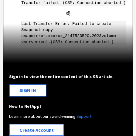
Transfer failed. (CSM: Connection aborted.)
或
Last Transfer Error: Failed to create
Snapshot copy
snapmirror.xxxxxx_2147523520.2023volume
vserver:vol.(CSM: Connection aborted.)
Sign in to view the entire content of this KB article.
SIGN IN
New to NetApp?
Learn more about our award-winning
Support
Create Account