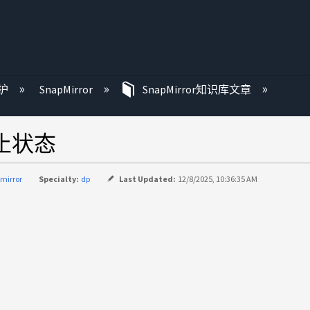
护
SnapMirror
SnapMirror知识库文章
在静止状态
mirror
Specialty:
dp
Last Updated:
12/8/2025, 10:36:35 AM