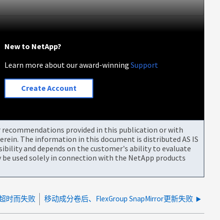
New to NetApp?
Learn more about our award-winning
Support
Create Account
or recommendations provided in this publication or with
rein. The information in this document is distributed AS IS
bility and depends on the customer's ability to evaluate
be used solely in connection with the NetApp products
因快照超时而失败
移动成分卷后、FlexGroup SnapMirror更新失败