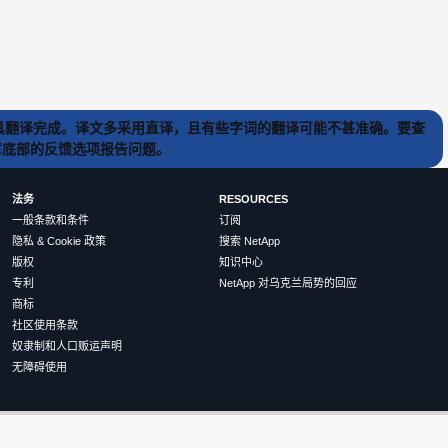
) 工具翻译完成。译文多采用直译，且有些字词的翻译可能不甚准确。要查
文章底部的反馈选项报告问题。
法务
RESOURCES
一般条款和条件
订阅
隐私 & Cookie 政策
搜索 NetApp
版权
知识中心
专利
NetApp 对乌克兰局势的回应
商标
社区使用条款
奴隶制和人口贩运声明
无障碍使用