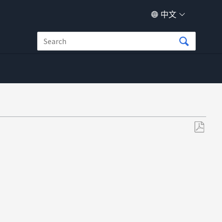
中文
另
存
为
PDF