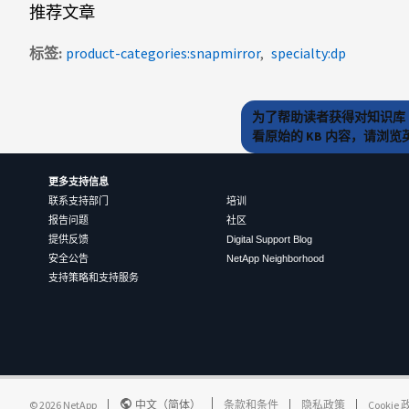
推荐文章
标签
product-categories:snapmirror
specialty:dp
为了帮助读者获得对知识库 
看原始的 KB 内容，请浏
更多支持信息
联系支持部门
培训
报告问题
社区
提供反馈
Digital Support Blog
安全公告
NetApp Neighborhood
支持策略和支持服务
©
2026
NetApp
中文（简体）
条款和条件
隐私政策
Cookie