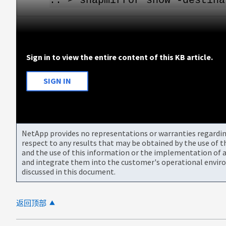
::*> snapmirror show -destina
Sign in to view the entire content of this KB article.
SIGN IN
NetApp provides no representations or warranties regarding 
respect to any results that may be obtained by the use of 
and the use of this information or the implementation of a
and integrate them into the customer's operational envir
discussed in this document.
返回顶部