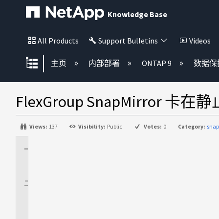
Knowledge Base
All Products
Support Bulletins
Videos
扩展/隐缩全局层次
主页
内部部署
ONTAP 9
数据保
FlexGroup SnapMirror 卡
Views:
137
Visibility:
Public
Votes:
0
Category:
snap
适
用
于
问
题
描
述