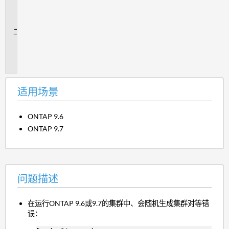
场
景
问
题
描
述
适用场景
ONTAP 9.6
ONTAP 9.7
问题描述
在运行ONTAP 9.6或9.7的集群中、会随机生成集群对等错
误：