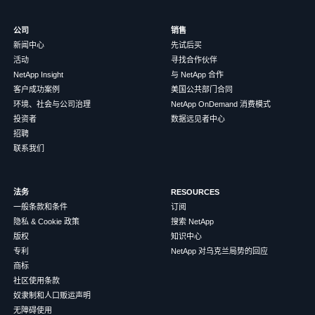
公司
销售
新闻中心
先试后买
活动
寻找合作伙伴
NetApp Insight
与 NetApp 合作
客户成功案例
美国公共部门合同
环境、社会与公司治理
NetApp OnDemand 消费模式
投资者
数据远见者中心
招聘
联系我们
法务
RESOURCES
一般条款和条件
订阅
隐私 & Cookie 政策
搜索 NetApp
版权
知识中心
专利
NetApp 对乌克兰局势的回应
商标
社区使用条款
奴隶制和人口贩运声明
无障碍使用