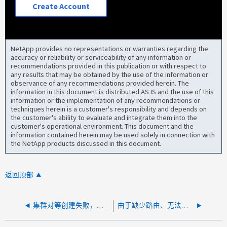
Create Account
NetApp provides no representations or warranties regarding the
accuracy or reliability or serviceability of any information or
recommendations provided in this publication or with respect to
any results that may be obtained by the use of the information or
observance of any recommendations provided herein. The
information in this document is distributed AS IS and the use of this
information or the implementation of any recommendations or
techniques herein is a customer's responsibility and depends on
the customer's ability to evaluate and integrate them into the
customer's operational environment. This document and the
information contained herein may be used solely in connection with
the NetApp products discussed in this document.
返回顶部
集群对等创建失败，出现"RPC: Remote system error"
由于缺少路由、无法创建集群对等方