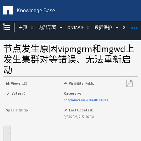
Knowledge Base
扩展/隐缩全局层次
主页
内部部署
ONTAP 9
数据保护
SnapMirr
节点发生原因vipmgrm和mgwd上
发生集群对等错误、无法重新启
动
Views:
119
Visibility:
Public
另
Votes:
0
Category:
存
snapmirror<a>2008648119</a>
为
Specialty:
dp
Last Updated:
PDF
9/25/2023, 2:52:46 PM
适
用