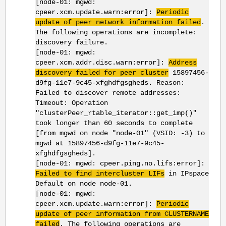
[node-01: mgwd:
cpeer.xcm.update.warn:error]:
Periodic
update of peer network information failed
.
The following operations are incomplete:
discovery failure.
[node-01: mgwd:
cpeer.xcm.addr.disc.warn:error]:
Address
discovery failed for peer cluster
15897456-
d9fg-11e7-9c45-xfghdfgsgheds. Reason:
Failed to discover remote addresses:
Timeout: Operation
"clusterPeer_rtable_iterator::get_imp()"
took longer than 60 seconds to complete
[from mgwd on node "node-01" (VSID: -3) to
mgwd at 15897456-d9fg-11e7-9c45-
xfghdfgsgheds].
[node-01: mgwd: cpeer.ping.no.lifs:error]:
Failed to find intercluster LIFs
in IPspace
Default on node node-01.
[node-01: mgwd:
cpeer.xcm.update.warn:error]:
Periodic
update of peer information from CLUSTERNAME
failed
. The following operations are