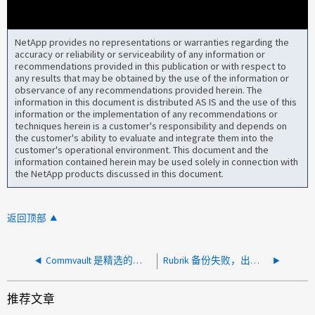
NetApp provides no representations or warranties regarding the
accuracy or reliability or serviceability of any information or
recommendations provided in this publication or with respect to
any results that may be obtained by the use of the information or
observance of any recommendations provided herein. The
information in this document is distributed AS IS and the use of this
information or the implementation of any recommendations or
techniques herein is a customer's responsibility and depends on
the customer's ability to evaluate and integrate them into the
customer's operational environment. This document and the
information contained herein may be used solely in connection with
the NetApp products discussed in this document.
返回顶部
Commvault 是精选的授权 SnapDiff v3 合作伙伴吗？
Rubrik 备份失败，出现"无法执行 'NETAPP' Snapdiff"
推荐文章