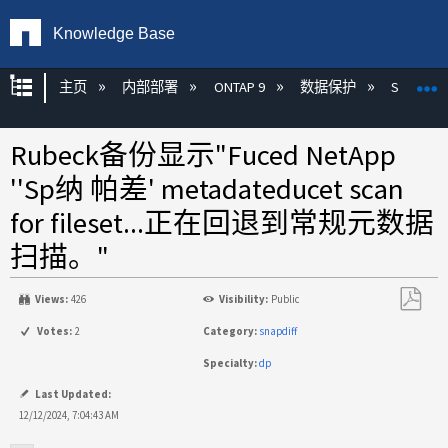
Knowledge Base
扩展/隐缩全局层次
主页
内部部署
ONTAP 9
数据保护
SnapDiff
Rubeck备份显示"Fuced NetApp
''Sp纳 帕差' metadateducet scan
for fileset...正在回退到常规元数据
扫描。"
Views:
426
Visibility:
Public
另
Votes:
2
Category:
snapdiff
存
Specialty:
dp
为
PDF
Last Updated:
12/12/2024, 7:04:43 AM