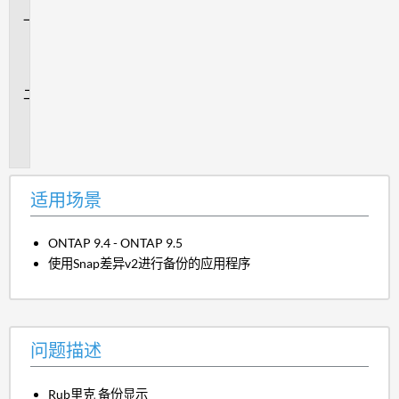
适
用
场
景
问
题
描
述
适用场景
ONTAP 9.4 - ONTAP 9.5
使用Snap差异v2进行备份的应用程序
问题描述
Rub里克 备份显示