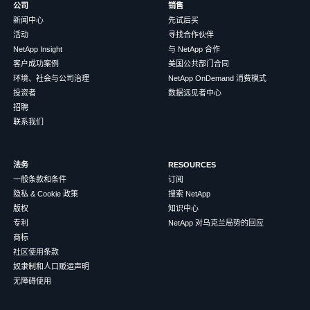
公司
销售
新闻中心
先试后买
活动
寻找合作伙伴
NetApp Insight
与 NetApp 合作
客户成功案例
美国公共部门合同
环境、社会与公司治理
NetApp OnDemand 消费模式
投资者
数据远见者中心
招聘
联系我们
法务
RESOURCES
一般条款和条件
订阅
隐私 & Cookie 政策
搜索 NetApp
版权
知识中心
专利
NetApp 对乌克兰局势的回应
商标
社区使用条款
奴隶制和人口贩运声明
无障碍使用