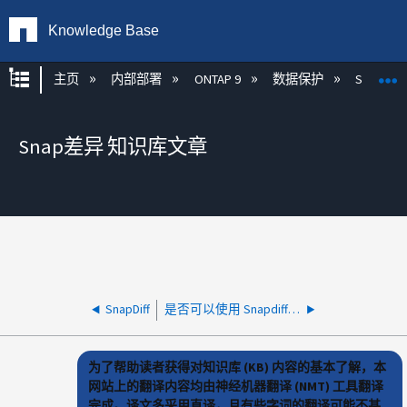
Knowledge Base
扩展/隐缩全局层次
主页
内部部署
ONTAP 9
数据保护
SnapDiff
Snap差异 知识库文章
SnapDiff
是否可以使用 Snapdiff 备份仅备份一个 qtree
为了帮助读者获得对知识库 (KB) 内容的基本了解，本
网站上的翻译内容均由神经机器翻译 (NMT) 工具翻译
完成。译文多采用直译，且有些字词的翻译可能不甚